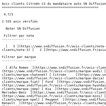
Avis clients Citroën C3 du mandataire auto SN Diffusion
===================================================

 4.7/5             

2 535 avis vérifiés

  Noter SN Diffusion   

 Filtrer par note

----------------

  [   5 ](https://www.sndiffusion.fr/avis-clients/note-5) [   4 ](https://www.sndiffusion.fr/avis-clients/note-4) [   3 ](https://www.sndiffusion.fr/avis-
clients/note-3) [   2 ](https://www.sndiffusion.fr/avis
Filtrer par marque

------------------

  [ Alfa Romeo  ](https://www.sndiffusion.fr/avis-clients/marque-alfa-romeo) [ Aston Martin  ](https://www.sndiffusion.fr/avis-clients/marque-aston-martin) [ Audi  ]
(https://www.sndiffusion.fr/avis-clients/marque-audi) [
clients/marque-chatenet) [ Citroën     ](https://www.sn
(https://www.sndiffusion.fr/avis-clients/marque-dacia) 
clients/marque-fiat) [ Ford  ](https://www.sndiffusion.
(https://www.sndiffusion.fr/avis-clients/marque-hyundai
clients/marque-jeep) [ Kia  ](https://www.sndiffusion.f
Mercedes-Benz  ](https://www.sndiffusion.fr/avis-client
(https://www.sndiffusion.fr/avis-clients/marque-mini) [
clients/marque-opel) [ Peugeot  ](https://www.sndiffusi
Renault  ](https://www.sndiffusion.fr/avis-clients/marq