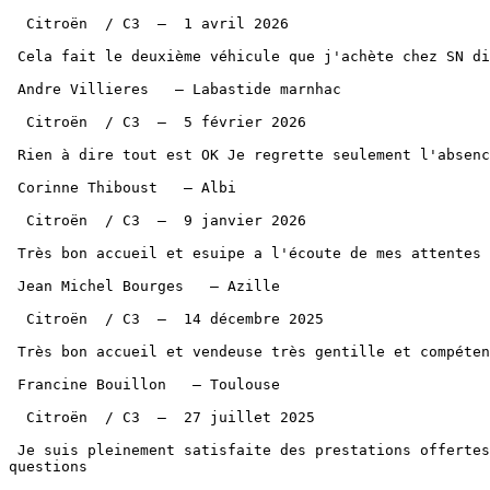
  Citroën  / C3  —  1 avril 2026 

 Cela fait le deuxième véhicule que j'achète chez SN diffusion et j'en suis très contente ils sont à l'écoute rapide dynamique

 Andre Villieres   — Labastide marnhac   

  Citroën  / C3  —  5 février 2026 

 Rien à dire tout est OK Je regrette seulement l'absence de la deuxième clé vu que la voiture est payée

 Corinne Thiboust   — Albi  

  Citroën  / C3  —  9 janvier 2026 

 Très bon accueil et esuipe a l'écoute de mes attentes

 Jean Michel Bourges   — Azille   

  Citroën  / C3  —  14 décembre 2025 

 Très bon accueil et vendeuse très gentille et compétente

 Francine Bouillon   — Toulouse  

  Citroën  / C3  —  27 juillet 2025 

 Je suis pleinement satisfaite des prestations offertes par SN diffusion. Je souligne l'amabilité du commercial qui a été à l'écoute et a répondu patiemment à mes 
questions
