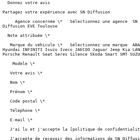
  Donnez votre avis

Partagez votre expérience avec SN Diffusion

     Agence concernée \*   Sélectionnez une agence  SN Diffusion Albi SN Diffusion Castres SN Diffusion Montauban SN Diffusion Cahors SN Diffusion Carcassonne SN 
Diffusion EVE Toulouse  

  Note attribuée \*                        

   Marque du véhicule \*   Sélectionnez une marque  ABARTH Alfa Romeo APRILIA Aston Martin Audi BMW Chatenet Citroën Cupra Dacia DFSK DS Fiat Fisker FISKER Ford Honda 
Hyundai INFINITI Isuzu Iveco JAECOO Jaguar Jeep Kia LAN
Porsche Renault Seat Seres Silence Skoda Smart SMT SUZU
    Modèle \*   

   Votre avis \*   

   Nom \*   

   Prénom \*   

   Code postal \*   

   Téléphone \*   

   E-mail \*   

   J'ai lu et j'accepte la [politique de confidentialité](https://www.sndiffusion.fr/page/politique-de-confidentialite) \*  

   J'accepte de recevoir des informations de SN Diffusion  
