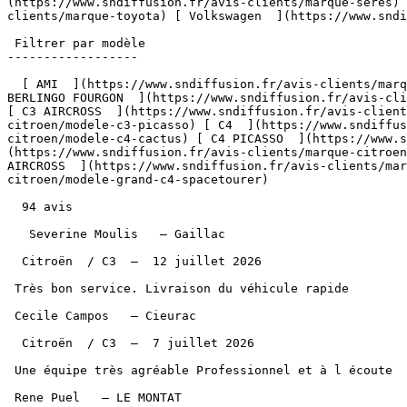
(https://www.sndiffusion.fr/avis-clients/marque-seres) 
clients/marque-toyota) [ Volkswagen  ](https://www.sndi
 Filtrer par modèle

------------------

  [ AMI  ](https://www.sndiffusion.fr/avis-clients/marque-citroen/modele-ami) [ BERLINGO  ](https://www.sndiffusion.fr/avis-clients/marque-citroen/modele-berlingo) [ 
BERLINGO FOURGON  ](https://www.sndiffusion.fr/avis-cli
[ C3 AIRCROSS  ](https://www.sndiffusion.fr/avis-client
citroen/modele-c3-picasso) [ C4  ](https://www.sndiffus
citroen/modele-c4-cactus) [ C4 PICASSO  ](https://www.s
(https://www.sndiffusion.fr/avis-clients/marque-citroen
AIRCROSS  ](https://www.sndiffusion.fr/avis-clients/mar
citroen/modele-grand-c4-spacetourer)  

  94 avis

   Severine Moulis   — Gaillac  

  Citroën  / C3  —  12 juillet 2026 

 Très bon service. Livraison du véhicule rapide

 Cecile Campos   — Cieurac  

  Citroën  / C3  —  7 juillet 2026 

 Une équipe très agréable Professionnel et à l écoute

 Rene Puel   — LE MONTAT  
