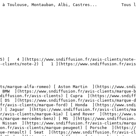
 à Toulouse, Montauban, Albi, Castres...          Tous l
-clients/note-2) [   1 ](https://www.sndiffusion.fr/avis
 BMW  ](https://www.sndiffusion.fr/avis-clients/marque-b
diffusion.fr/avis-clients) [ Cupra  ](https://www.sndif
[ DS  ](https://www.sndiffusion.fr/avis-clients/marque-d
fr/avis-clients/marque-ford) [ Honda  ](https://www.sndi
) [ Jaguar  ](https://www.sndiffusion.fr/avis-clients/ma
r/avis-clients/marque-kia) [ Land Rover  ](https://www.s
s/marque-mercedes-benz) [ MG  ](https://www.sndiffusion
 Nissan  ](https://www.sndiffusion.fr/avis-clients/marq
on.fr/avis-clients/marque-peugeot) [ Porsche  ](https://
ue-renault) [ Seat  ](https://www.sndiffusion.fr/avis-cl