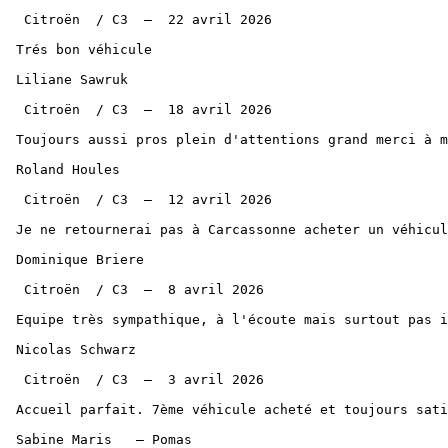
  Citroën  / C3  —  22 avril 2026 

 Trés bon véhicule

 Liliane Sawruk  

  Citroën  / C3  —  18 avril 2026 

 Toujours aussi pros plein d'attentions grand merci à monsieur Goursaud

 Roland Houles  

  Citroën  / C3  —  12 avril 2026 

 Je ne retournerai pas à Carcassonne acheter un véhicule pas sérieux

 Dominique Briere  

  Citroën  / C3  —  8 avril 2026 

 Equipe très sympathique, à l'écoute mais surtout pas intrusif. Très bonne expérience !

 Nicolas Schwarz  

  Citroën  / C3  —  3 avril 2026 

 Accueil parfait. 7ème véhicule acheté et toujours satisfaits. Merci.

 Sabine Maris   — Pomas  
