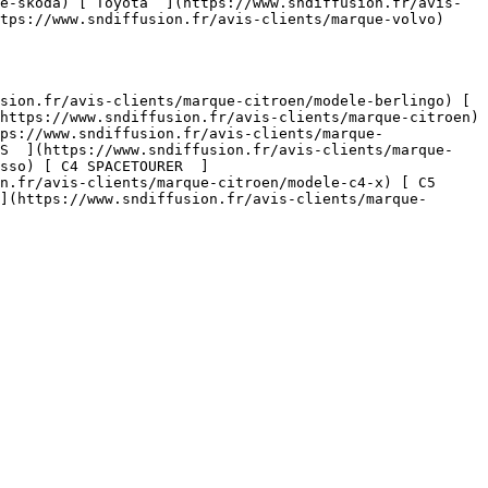
e-skoda) [ Toyota  ](https://www.sndiffusion.fr/avis-
tps://www.sndiffusion.fr/avis-clients/marque-volvo)  

https://www.sndiffusion.fr/avis-clients/marque-citroen) 
ps://www.sndiffusion.fr/avis-clients/marque-
US  ](https://www.sndiffusion.fr/avis-clients/marque-
sso) [ C4 SPACETOURER  ]
n.fr/avis-clients/marque-citroen/modele-c4-x) [ C5 
](https://www.sndiffusion.fr/avis-clients/marque-