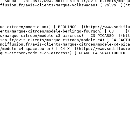
[ Skoda  ](https://www.sndiffusion.fr/avis-clients/marqu
ffusion.fr/avis-clients/marque-volkswagen) [ Volvo  ](ht
ents/marque-citroen/modele-berlingo-fourgon) [ C3     ](
s/marque-citroen/modele-c3-aircross) [ C3 PICASSO  ](htt
ion.fr/avis-clients/marque-citroen/modele-c4) [ C4 CACT
ndiffusion.fr/avis-clients/marque-citroen/modele-c4-pica
/modele-c4-spacetourer) [ C4 X  ](https://www.sndiffusio
que-citroen/modele-c5-aircross) [ GRAND C4 SPACETOURER  