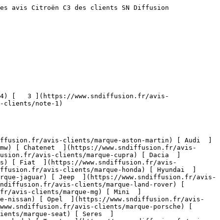
es avis Citroën C3 des clients SN Diffusion 

-clients/note-1)   

mw) [ Chatenet  ](https://www.sndiffusion.fr/avis-
fusion.fr/avis-clients/marque-cupra) [ Dacia  ]
s) [ Fiat  ](https://www.sndiffusion.fr/avis-
ffusion.fr/avis-clients/marque-honda) [ Hyundai  ]
rque-jaguar) [ Jeep  ](https://www.sndiffusion.fr/avis-
ndiffusion.fr/avis-clients/marque-land-rover) [ 
.fr/avis-clients/marque-mg) [ Mini  ]
ue-nissan) [ Opel  ](https://www.sndiffusion.fr/avis-
www.sndiffusion.fr/avis-clients/marque-porsche) [ 
ients/marque-seat) [ Seres  ]