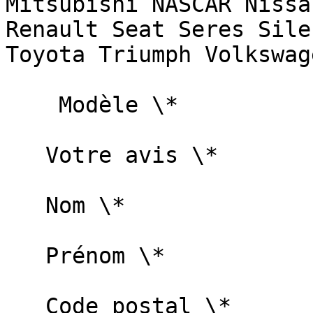
Mitsubishi NASCAR Nissa
Renault Seat Seres Sile
Toyota Triumph Volkswag
    Modèle \*   

   Votre avis \*   

   Nom \*   

   Prénom \*   

   Code postal \*   
