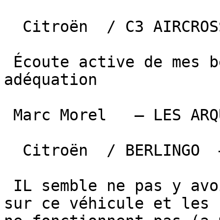
  Citroën  / C3 AIRCROSS  —  24 mars 2026 

 Écoute active de mes besoins et propositions en 
adéquation

 Marc Morel   — LES ARQUES  

  Citroën  / BERLINGO  —  16 mars 2026 

 IL semble ne pas y avoir de système de navigation 
sur ce véhicule et les 