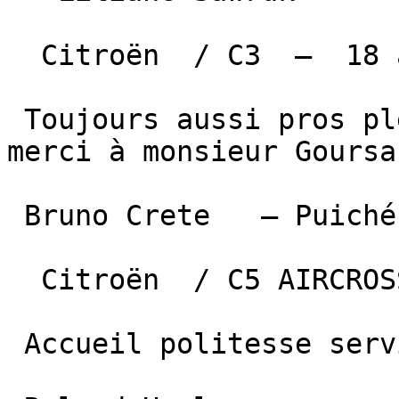
  Citroën  / C3  —  18 avril 2026 

 Toujours aussi pros plein d'attentions grand 
merci à monsieur Goursau
 Bruno Crete   — Puichéric  

  Citroën  / C5 AIRCROSS  —  15 avril 2026 

 Accueil politesse service
