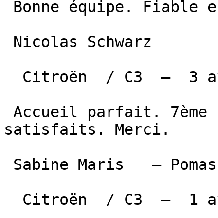
 Bonne équipe. Fiable et compétent. Je recommande

 Nicolas Schwarz  

  Citroën  / C3  —  3 avril 2026 

 Accueil parfait. 7ème véhicule acheté et toujours 
satisfaits. Merci.

 Sabine Maris   — Pomas  

  Citroën  / C3  —  1 avril 2026 
