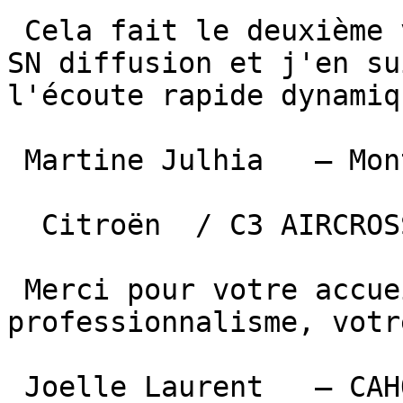
 Cela fait le deuxième véhicule que j'achète chez 
SN diffusion et j'en su
l'écoute rapide dynamiqu
 Martine Julhia   — Montauban   

  Citroën  / C3 AIRCROSS  —  26 mars 2026 

 Merci pour votre accueil, vos conseils, votre 
professionnalisme, votr
 Joelle Laurent   — CAHORS  
