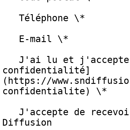
   Téléphone \*   

   E-mail \*   

   J'ai lu et j'accepte la [politique de 
confidentialité]
(https://www.sndiffusio
confidentialite) \*  

   J'accepte de recevoir des informations de SN 
Diffusion  
