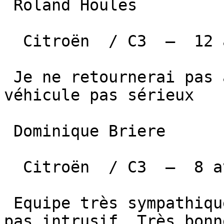
 Roland Houles  

  Citroën  / C3  —  12 avril 2026 

 Je ne retournerai pas à Carcassonne acheter un 
véhicule pas sérieux

 Dominique Briere  

  Citroën  / C3  —  8 avril 2026 

 Equipe très sympathique, à l'écoute mais surtout 
pas intrusif. Très bonn