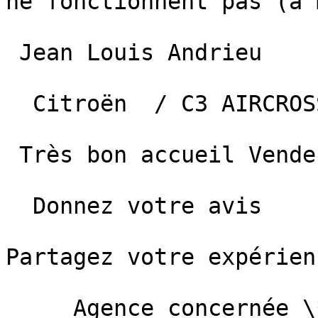
ne fonctionnent pas (a 
 Jean Louis Andrieu  

  Citroën  / C3 AIRCROSS  —  7 mars 2026 

 Très bon accueil Vendeur compétent

  Donnez votre avis

Partagez votre expérien
     Agence concernée \*   Sélectionnez une agence  