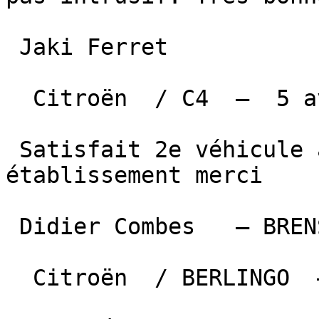
 Jaki Ferret  

  Citroën  / C4  —  5 avril 2026 

 Satisfait 2e véhicule acheté dans votre 
établissement merci

 Didier Combes   — BRENS  

  Citroën  / BERLINGO  —  5 avril 2026 
