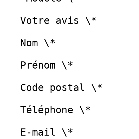
   Votre avis \*   

   Nom \*   

   Prénom \*   

   Code postal \*   

   Téléphone \*   

   E-mail \*   
