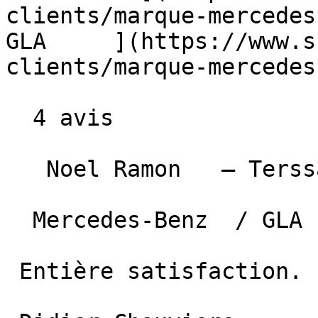
clients/marque-mercedes
GLA     ](https://www.s
clients/marque-mercedes
  4 avis

   Noel Ramon   — Terssac   

  Mercedes-Benz  / GLA  —  11 mars 2024 

 Entière satisfaction.
