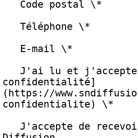
   Code postal \*   

   Téléphone \*   

   E-mail \*   

   J'ai lu et j'accepte la [politique de 
confidentialité]
(https://www.sndiffusio
confidentialite) \*  

   J'accepte de recevoir des informations de SN 
Diffusion  
