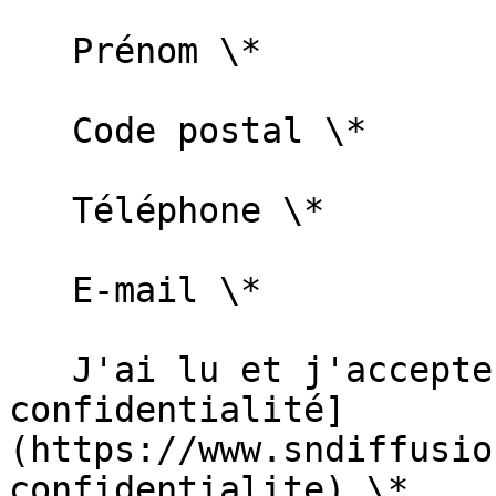
   Prénom \*   

   Code postal \*   

   Téléphone \*   

   E-mail \*   

   J'ai lu et j'accepte la [politique de 
confidentialité]
(https://www.sndiffusio
confidentialite) \*  
