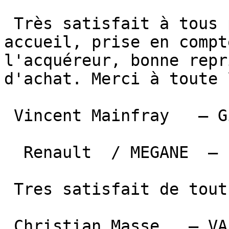
 Très satisfait à tous pts de vue. Excellent 
accueil, prise en compt
l'acquéreur, bonne repr
d'achat. Merci à toute 
 Vincent Mainfray   — Gigouzac   

  Renault  / MEGANE  —  2 juillet 2026 

 Tres satisfait de tout le personnel

 Christian Masse   — VALROUFIE  
