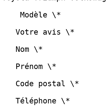
    Modèle \*   

   Votre avis \*   

   Nom \*   

   Prénom \*   

   Code postal \*   

   Téléphone \*   
