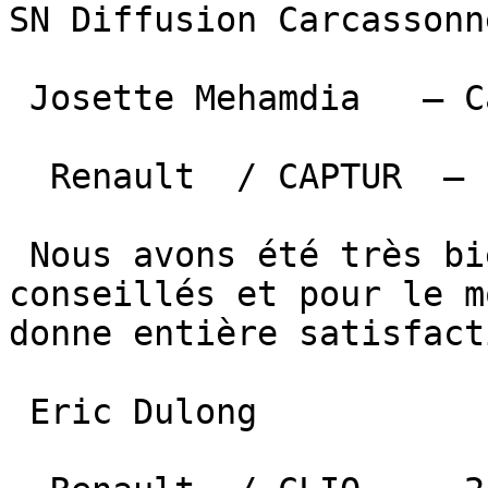
SN Diffusion Carcassonne
 Josette Mehamdia   — Carmaux   

  Renault  / CAPTUR  —  4 juin 2026 

 Nous avons été très bien reçus, très bien 
conseillés et pour le m
donne entière satisfacti
 Eric Dulong  
