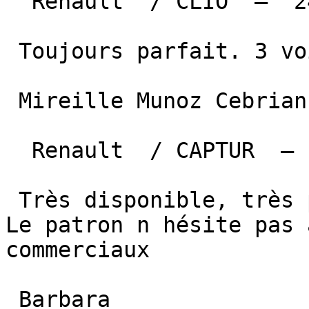
  Renault  / CLIO  —  24 mai 2026 

 Toujours parfait. 3 voitures achetées en 8 mois

 Mireille Munoz Cebrian   — Villeneuve sur lot   

  Renault  / CAPTUR  —  24 mai 2026 

 Très disponible, très professionnel. Sympathique. 
Le patron n hésite pas 
commerciaux

 Barbara  
