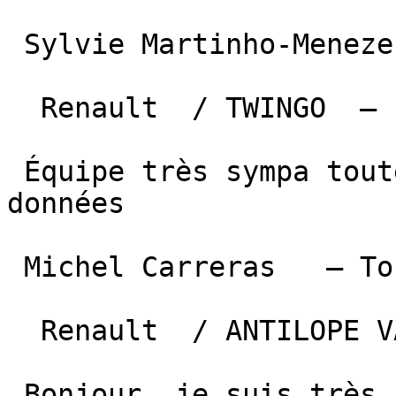
 Sylvie Martinho-Menezes   — Carlus  

  Renault  / TWINGO  —  21 juin 2026 

 Équipe très sympa toute les explications sont 
données

 Michel Carreras   — Toulouse  

  Renault  / ANTILOPE VAN  —  15 juin 2026 

 Bonjour, je suis très satisfait de l' achat de 