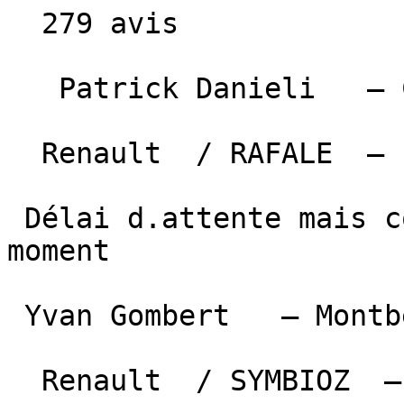
  279 avis

   Patrick Danieli   — Castelnau de Lévis   

  Renault  / RAFALE  —  7 juillet 2026 

 Délai d.attente mais conteste pas favorable en ce 
moment

 Yvan Gombert   — Montbeton   

  Renault  / SYMBIOZ  —  6 juillet 2026 
