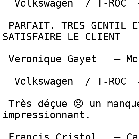
  Volkswagen  / T-ROC  —  27 mai 2025 

 PARFAIT. TRES GENTIL ET CHERCHE TOUJURS A 
SATISFAIRE LE CLIENT

 Veronique Gayet   — Montauban  

  Volkswagen  / T-ROC  —  2 mai 2025 

 Très déçue 😞 un manque de professionnalisme 
impressionnant.

 Francis Cristol   — Castres  
