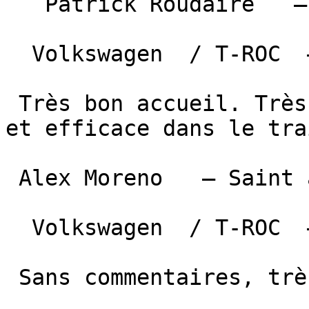
   Patrick Roudaire   — Crayssac  

  Volkswagen  / T-ROC  —  24 décembre 2025 

 Très bon accueil. Très à l'écoute de nos besoins 
et efficace dans le tra
 Alex Moreno   — Saint amans soult   

  Volkswagen  / T-ROC  —  15 octobre 2025 

 Sans commentaires, très professionnels
