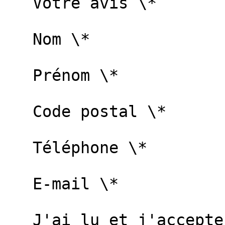
   Votre avis \*   

   Nom \*   

   Prénom \*   

   Code postal \*   

   Téléphone \*   

   E-mail \*   

   J'ai lu et j'accepte la [politique de 