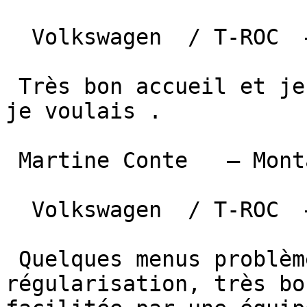
  Volkswagen  / T-ROC  —  30 novembre 2023 

 Très bon accueil et je savais précisément ce que 
je voulais .

 Martine Conte   — Montauban  

  Volkswagen  / T-ROC  —  13 décembre 2022 

 Quelques menus problèmes en cours de 
régularisation, très bo