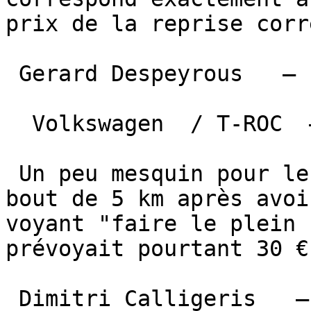
prix de la reprise corr
 Gerard Despeyrous   — L ISLE JOURDAIN  

  Volkswagen  / T-ROC  —  1 mars 2024 

 Un peu mesquin pour le niveau du carburant qui au 
bout de 5 km après avoi
voyant "faire le plein 
prévoyait pourtant 30 €
 Dimitri Calligeris   — Cunac   
