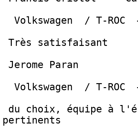
  Volkswagen  / T-ROC  —  7 avril 2025 

 Très satisfaisant

 Jerome Paran  

  Volkswagen  / T-ROC  —  27 septembre 2024 

 du choix, équipe à l'écoute , des conseils 
pertinents
