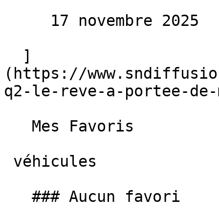
     17 novembre 2025 

  ]
(https://www.sndiffusio
q2-le-reve-a-portee-de-
   Mes Favoris

 véhicules

   ### Aucun favori
