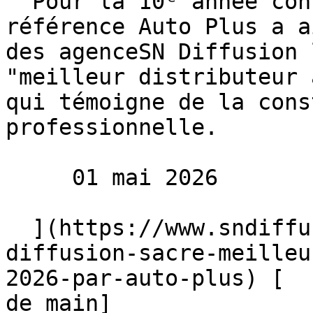
  Pour la 10ᵉ année consécutive, le magazine de 
référence Auto Plus a a
des agenceSN Diffusion 
"meilleur distributeur 
qui témoigne de la cons
professionnelle.

     01 mai 2026 

  ](https://www.sndiffusion.fr/blog/actualites/sn-
diffusion-sacre-meilleu
2026-par-auto-plus) [  
de main]