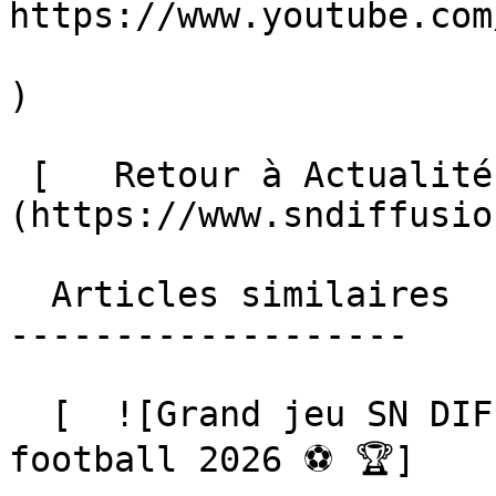
https://www.youtube.com/
)

 [   Retour à Actualités ]
(https://www.sndiffusio
  Articles similaires

-------------------

  [  ![Grand jeu SN DIFFUSION, Coupe du monde de 
football 2026 ⚽️ 🏆]