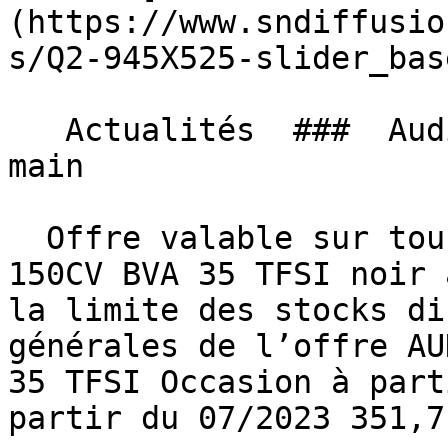
(https://www.sndiffusio
s/Q2-945X525-slider_bas
   Actualités  ###  Audi Q2, Le rêve à portée de 
main 

  Offre valable sur tous nos AUDI Q2 S-LINE EXT 
150CV BVA 35 TFSI noir 
la limite des stocks di
générales de l’offre AU
35 TFSI Occasion à part
partir du 07/2023 351,7