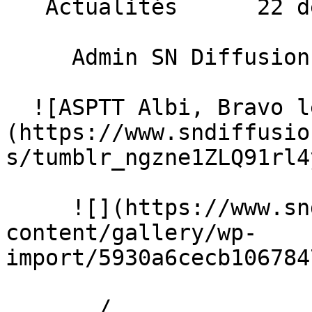
   Actualités      22 décembre 2014 

     Admin SN Diffusion 

  ![ASPTT Albi, Bravo les filles !]
(https://www.sndiffusio
s/tumblr_ngzne1ZLQ91rl4
     ![](https://www.sndiffusion.fr/storage/rich-
content/gallery/wp-
import/5930a6cecb106784
       /  
