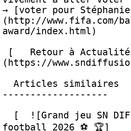
→ [voter pour Stéphanie
(http://www.fifa.com/ba
award/index.html)

 [   Retour à Actualités ]
(https://www.sndiffusio
  Articles similaires

-------------------

  [  ![Grand jeu SN DIFFUSION, Coupe du monde de 
football 2026 ⚽️ 🏆]