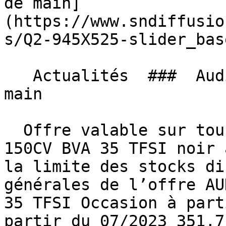
de main]
(https://www.sndiffusio
s/Q2-945X525-slider_bas
   Actualités  ###  Audi Q2, Le rêve à portée de 
main 

  Offre valable sur tous nos AUDI Q2 S-LINE EXT 
150CV BVA 35 TFSI noir 
la limite des stocks di
générales de l’offre AU
35 TFSI Occasion à part
partir du 07/2023 351,7