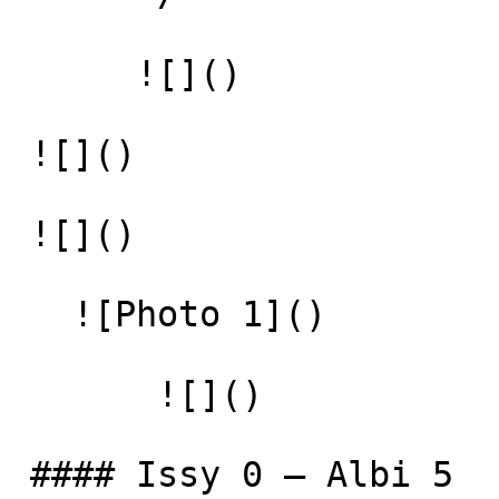
      ![]() 

 ![]() 

 ![]() 

   ![Photo 1]() 

       ![]()   

 #### Issy 0 – Albi 5
