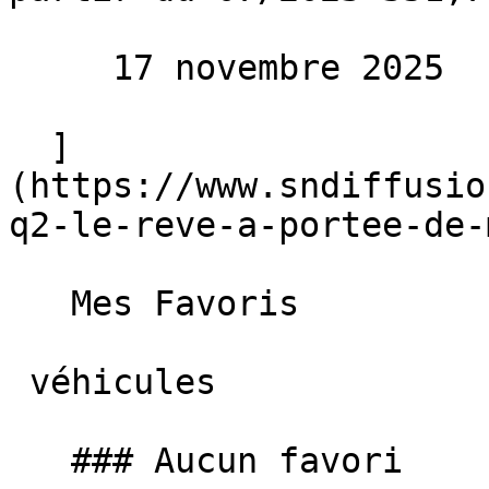
     17 novembre 2025 

  ]
(https://www.sndiffusio
q2-le-reve-a-portee-de-
   Mes Favoris

 véhicules

   ### Aucun favori
