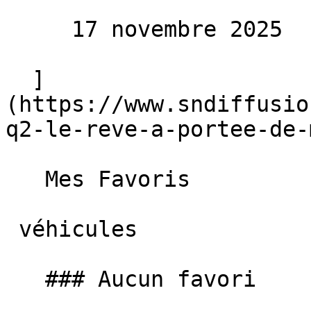
     17 novembre 2025 

  ]
(https://www.sndiffusio
q2-le-reve-a-portee-de-
   Mes Favoris

 véhicules

   ### Aucun favori
