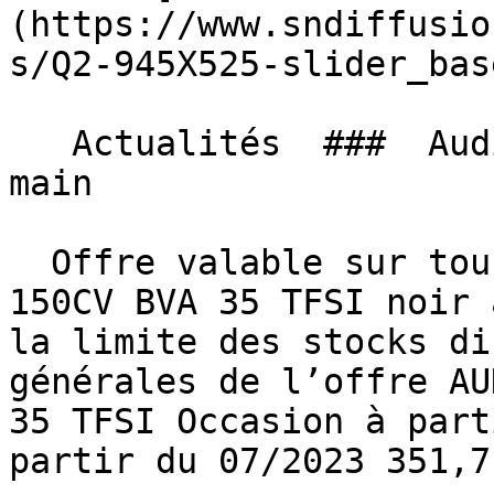
(https://www.sndiffusio
s/Q2-945X525-slider_bas
   Actualités  ###  Audi Q2, Le rêve à portée de 
main 

  Offre valable sur tous nos AUDI Q2 S-LINE EXT 
150CV BVA 35 TFSI noir 
la limite des stocks di
générales de l’offre AU
35 TFSI Occasion à part
partir du 07/2023 351,7