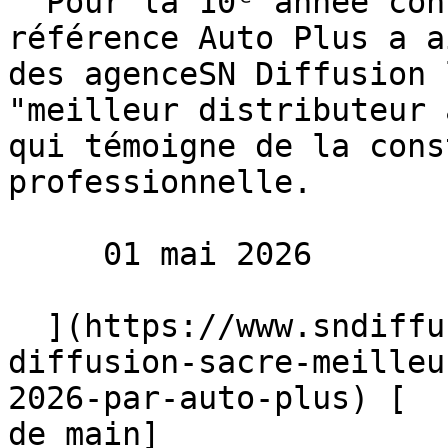
  Pour la 10ᵉ année consécutive, le magazine de 
référence Auto Plus a a
des agenceSN Diffusion 
"meilleur distributeur 
qui témoigne de la cons
professionnelle.

     01 mai 2026 

  ](https://www.sndiffusion.fr/blog/actualites/sn-
diffusion-sacre-meilleu
2026-par-auto-plus) [  
de main]