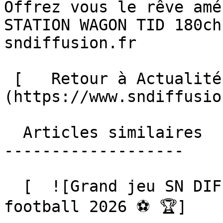
Offrez vous le rêve amé
STATION WAGON TID 180ch
sndiffusion.fr

 [   Retour à Actualités ]
(https://www.sndiffusio
  Articles similaires

-------------------

  [  ![Grand jeu SN DIFFUSION, Coupe du monde de 
football 2026 ⚽️ 🏆]