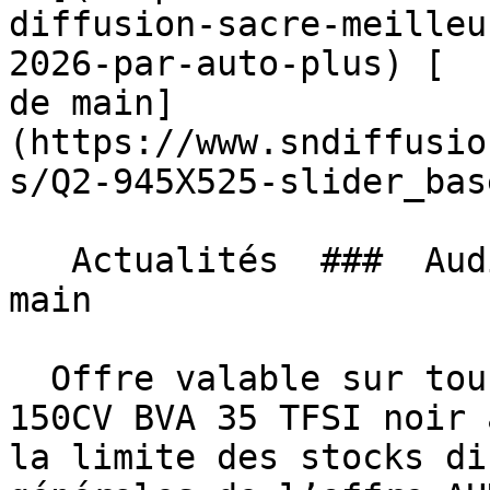
diffusion-sacre-meilleu
2026-par-auto-plus) [  
de main]
(https://www.sndiffusio
s/Q2-945X525-slider_bas
   Actualités  ###  Audi Q2, Le rêve à portée de 
main 

  Offre valable sur tous nos AUDI Q2 S-LINE EXT 
150CV BVA 35 TFSI noir 
la limite des stocks di