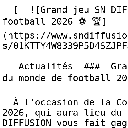
  [  ![Grand jeu SN DIFFUSION, Coupe du monde de 
football 2026 ⚽️ 🏆]
(https://www.sndiffusio
s/01KTTY4W8339P5D4SZJPF
   Actualités  ###  Grand jeu SN DIFFUSION, Coupe 
du monde de football 202
  À l'occasion de la Coupe du monde de football 
2026, qui aura lieu du 
DIFFUSION vous fait gag