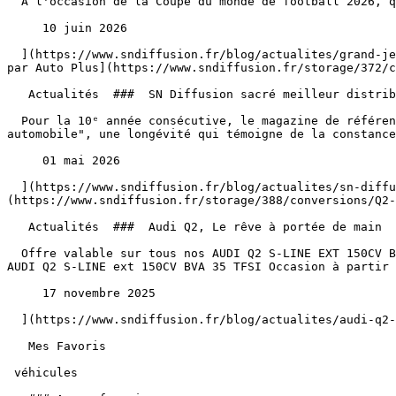
  À l'occasion de la Coupe du monde de football 2026, qui aura lieu du 11 juin au 19 juillet, SN DIFFUSION vous fait gagner la télé pour regarder la finale !

     10 juin 2026 

  ](https://www.sndiffusion.fr/blog/actualites/grand-jeu-sn-diffusion-coupe-du-monde-de-football-2026) [  ![SN Diffusion sacré meilleur distributeur automobile 2026 
par Auto Plus](https://www.sndiffusion.fr/storage/372/c
   Actualités  ###  SN Diffusion sacré meilleur distributeur automobile 2026 par Auto Plus 

  Pour la 10ᵉ année consécutive, le magazine de référence Auto Plus a ainsi décerné à l'ensemble des agenceSN Diffusion le label prestigieux de "meilleur distributeur 
automobile", une longévité qui témoigne de la constance
     01 mai 2026 

  ](https://www.sndiffusion.fr/blog/actualites/sn-diffusion-sacre-meilleur-distributeur-automobile-2026-par-auto-plus) [  ![Audi Q2, Le rêve à portée de main]
(https://www.sndiffusion.fr/storage/388/conversions/Q2-
   Actualités  ###  Audi Q2, Le rêve à portée de main 

  Offre valable sur tous nos AUDI Q2 S-LINE EXT 150CV BVA 35 TFSI noir affichés à 27 750 € et dans la limite des stocks disponible. Conditions générales de l’offre 
AUDI Q2 S-LINE ext 150CV BVA 35 TFSI Occasion à partir 
     17 novembre 2025 

  ](https://www.sndiffusion.fr/blog/actualites/audi-q2-le-reve-a-portee-de-main)  

   Mes Favoris

 véhicules
