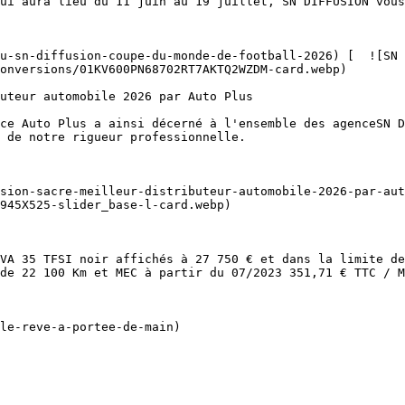
onversions/01KV600PN68702RT7AKTQ2WZDM-card.webp)  

 de notre rigueur professionnelle.

945X525-slider_base-l-card.webp)  

de 22 100 Km et MEC à partir du 07/2023 351,71 € TTC / M