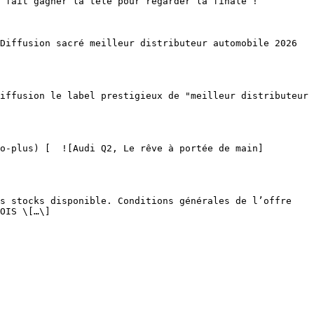
OIS \[…\]
