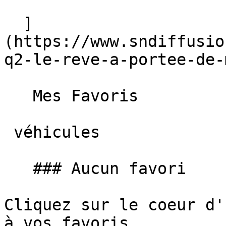
  ]
(https://www.sndiffusio
q2-le-reve-a-portee-de-
   Mes Favoris

 véhicules

   ### Aucun favori

Cliquez sur le coeur d'