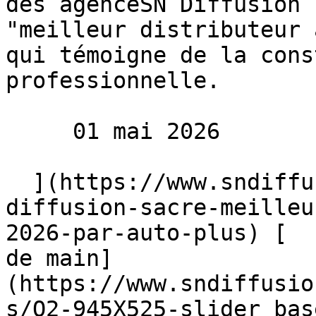
des agenceSN Diffusion 
"meilleur distributeur 
qui témoigne de la cons
professionnelle.

     01 mai 2026 

  ](https://www.sndiffusion.fr/blog/actualites/sn-
diffusion-sacre-meilleu
2026-par-auto-plus) [  
de main]
(https://www.sndiffusio
s/Q2-945X525-slider_bas