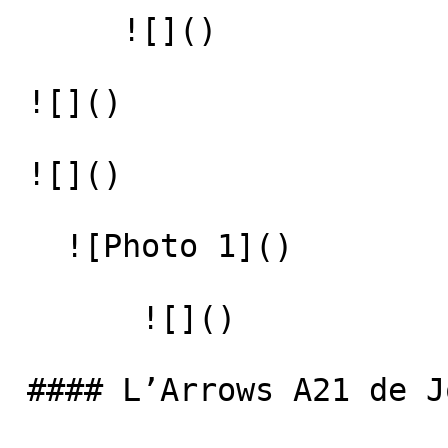
      ![]() 

 ![]() 

 ![]() 

   ![Photo 1]() 

       ![]()   

 #### L’Arrows A21 de Jos Verstappen
