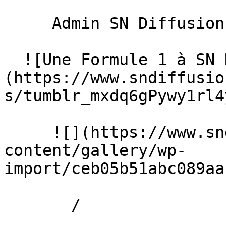
     Admin SN Diffusion 

  ![Une Formule 1 à SN Diffusion]
(https://www.sndiffusio
s/tumblr_mxdq6gPywy1rl4y
     ![](https://www.sndiffusion.fr/storage/rich-
content/gallery/wp-
import/ceb05b51abc089aa
       /  
