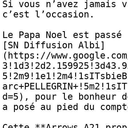
Si vous n’avez jamais v
c’est l’occasion.

Le Papa Noel est passé 
[SN Diffusion Albi]
(https://www.google.com
3!1d3!2d2.159925!3d43.9
5!2m9!1e1!2m4!1sITsbieB
arc+PELLEGRIN+!5m2!1sIT
d=5), pour le bonheur d
a posé au pied du compt
Cette **Arrows A21 prop