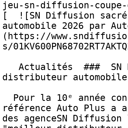
jeu-sn-diffusion-coupe-
[  ![SN Diffusion sacré
automobile 2026 par Aut
(https://www.sndiffusio
s/01KV600PN68702RT7AKTQ
   Actualités  ###  SN Diffusion sacré meilleur 
distributeur automobile
  Pour la 10ᵉ année consécutive, le magazine de 
référence Auto Plus a a
des agenceSN Diffusion 