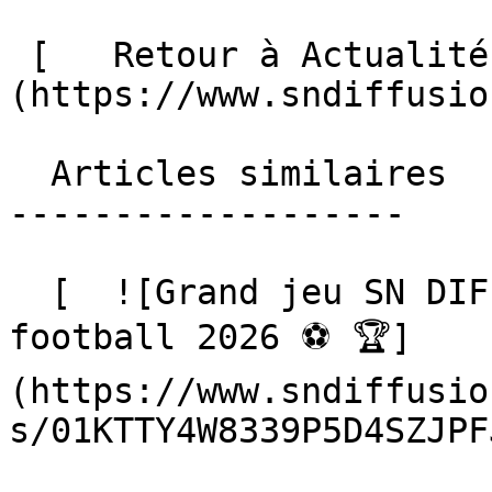
 [   Retour à Actualités ]
(https://www.sndiffusio
  Articles similaires

-------------------

  [  ![Grand jeu SN DIFFUSION, Coupe du monde de 
football 2026 ⚽️ 🏆]
(https://www.sndiffusio
s/01KTTY4W8339P5D4SZJPF