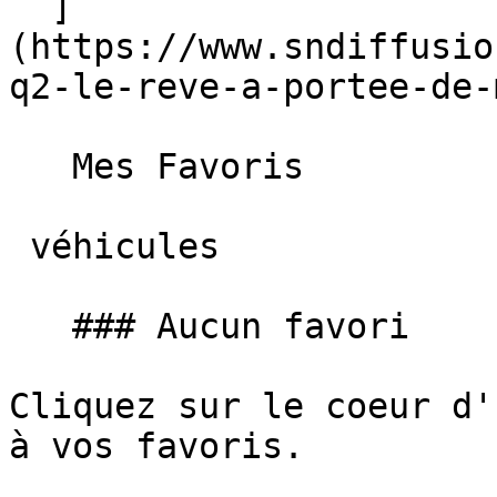
  ]
(https://www.sndiffusio
q2-le-reve-a-portee-de-
   Mes Favoris

 véhicules

   ### Aucun favori

Cliquez sur le coeur d'