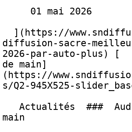
     01 mai 2026 

  ](https://www.sndiffusion.fr/blog/actualites/sn-
diffusion-sacre-meilleu
2026-par-auto-plus) [  
de main]
(https://www.sndiffusio
s/Q2-945X525-slider_bas
   Actualités  ###  Audi Q2, Le rêve à portée de 
main 
