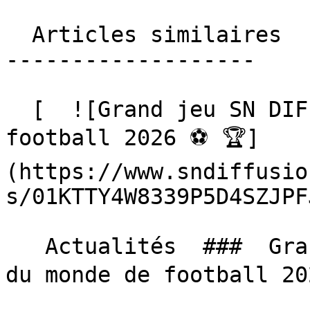
  Articles similaires

-------------------

  [  ![Grand jeu SN DIFFUSION, Coupe du monde de 
football 2026 ⚽️ 🏆]
(https://www.sndiffusio
s/01KTTY4W8339P5D4SZJPF
   Actualités  ###  Grand jeu SN DIFFUSION, Coupe 
du monde de football 202