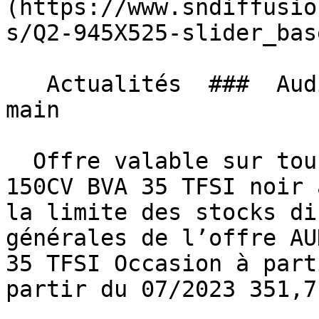
(https://www.sndiffusio
s/Q2-945X525-slider_bas
   Actualités  ###  Audi Q2, Le rêve à portée de 
main 

  Offre valable sur tous nos AUDI Q2 S-LINE EXT 
150CV BVA 35 TFSI noir 
la limite des stocks di
générales de l’offre AU
35 TFSI Occasion à part
partir du 07/2023 351,7