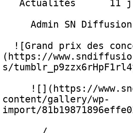
   Actualités      11 juin 2018 

     Admin SN Diffusion 

  ![Grand prix des concessionnaires 2018]
(https://www.sndiffusio
s/tumblr_p9zzx6rHpF1rl4
     ![](https://www.sndiffusion.fr/storage/rich-
content/gallery/wp-
import/81b19871896effe0
       /  
