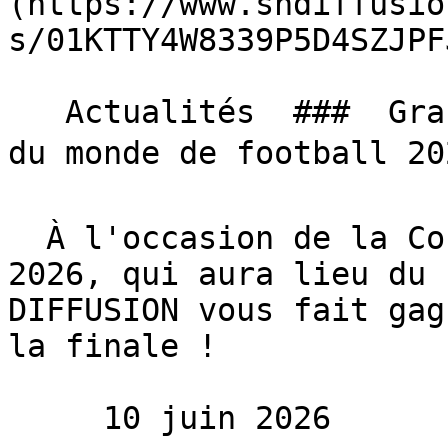
(https://www.sndiffusio
s/01KTTY4W8339P5D4SZJPF
   Actualités  ###  Grand jeu SN DIFFUSION, Coupe 
du monde de football 202
  À l'occasion de la Coupe du monde de football 
2026, qui aura lieu du 
DIFFUSION vous fait gag
la finale !

     10 juin 2026 
