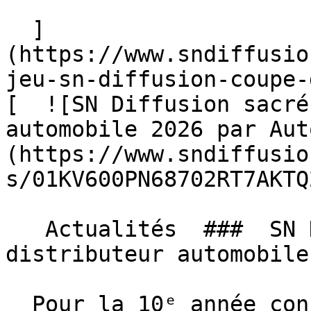
  ]
(https://www.sndiffusio
jeu-sn-diffusion-coupe-
[  ![SN Diffusion sacré
automobile 2026 par Aut
(https://www.sndiffusio
s/01KV600PN68702RT7AKTQ
   Actualités  ###  SN Diffusion sacré meilleur 
distributeur automobile
  Pour la 10ᵉ année consécutive, le magazine de 