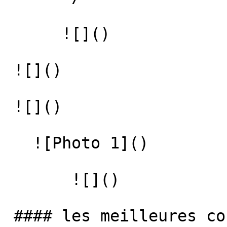
      ![]() 

 ![]() 

 ![]() 

   ![Photo 1]() 

       ![]()   

 #### les meilleures concessions indépendantes
