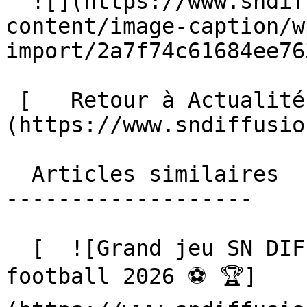
  ![](https://www.sndiffusion.fr/storage/rich-
content/image-caption/w
import/2a7f74c61684ee76
 [   Retour à Actualités ]
(https://www.sndiffusio
  Articles similaires

-------------------

  [  ![Grand jeu SN DIFFUSION, Coupe du monde de 
football 2026 ⚽️ 🏆]