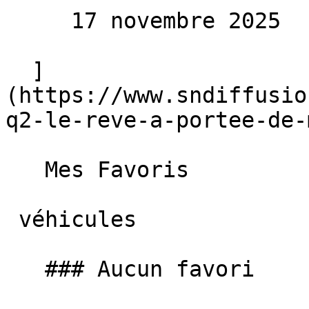
     17 novembre 2025 

  ]
(https://www.sndiffusio
q2-le-reve-a-portee-de-
   Mes Favoris

 véhicules

   ### Aucun favori
