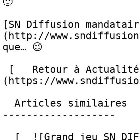
🙂

[SN Diffusion mandatair
(http://www.sndiffusion
que… 😉

 [   Retour à Actualités ]
(https://www.sndiffusio
  Articles similaires

-------------------

  [  ![Grand jeu SN DIFFUSION, Coupe du monde de 