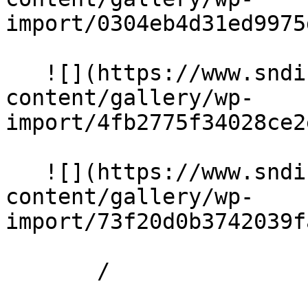
import/0304eb4d31ed9975
   ![](https://www.sndiffusion.fr/storage/rich-
content/gallery/wp-
import/4fb2775f34028ce2
   ![](https://www.sndiffusion.fr/storage/rich-
content/gallery/wp-
import/73f20d0b3742039f
       /  
