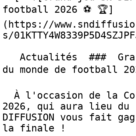
football 2026 ⚽️ 🏆]
(https://www.sndiffusio
s/01KTTY4W8339P5D4SZJPF
   Actualités  ###  Grand jeu SN DIFFUSION, Coupe 
du monde de football 202
  À l'occasion de la Coupe du monde de football 
2026, qui aura lieu du 
DIFFUSION vous fait gag
la finale !
