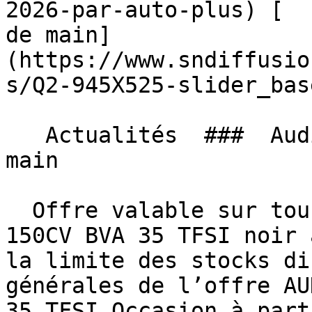
2026-par-auto-plus) [  
de main]
(https://www.sndiffusio
s/Q2-945X525-slider_bas
   Actualités  ###  Audi Q2, Le rêve à portée de 
main 

  Offre valable sur tous nos AUDI Q2 S-LINE EXT 
150CV BVA 35 TFSI noir 
la limite des stocks di
générales de l’offre AU
35 TFSI Occasion à part