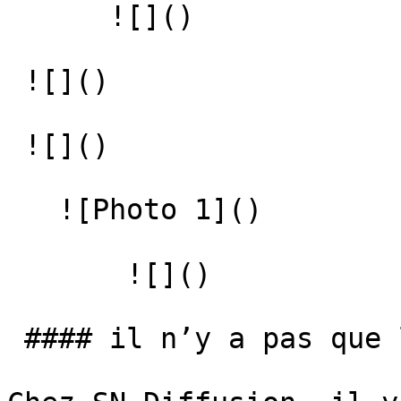
      ![]() 

 ![]() 

 ![]() 

   ![Photo 1]() 

       ![]()   

 #### il n’y a pas que les voitures dans la vie 🙂
