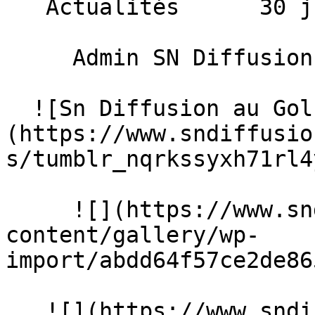
   Actualités      30 juin 2015 

     Admin SN Diffusion 

  ![Sn Diffusion au Golf !]
(https://www.sndiffusio
s/tumblr_nqrkssyxh71rl4
     ![](https://www.sndiffusion.fr/storage/rich-
content/gallery/wp-
import/abdd64f57ce2de86
   ![](https://www.sndiffusion.fr/storage/rich-