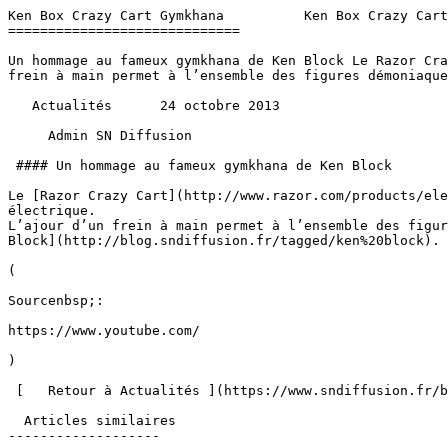
Ken Box Crazy Cart Gymkhana          Ken Box Crazy Cart
=============================

Un hommage au fameux gymkhana de Ken Block Le Razor Cra
frein à main permet à l’ensemble des figures démoniaque
   Actualités      24 octobre 2013 

     Admin SN Diffusion 

 #### Un hommage au fameux gymkhana de Ken Block

Le [Razor Crazy Cart](http://www.razor.com/products/ele
électrique. 

L’ajour d’un frein à main permet à l’ensemble des figur
Block](http://blog.sndiffusion.fr/tagged/ken%20block).

(

Sourcenbsp;:

https://www.youtube.com/

)

 [   Retour à Actualités ](https://www.sndiffusion.fr/blog/actualites) 

  Articles similaires

-------------------
