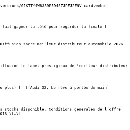
OIS \[…\]
