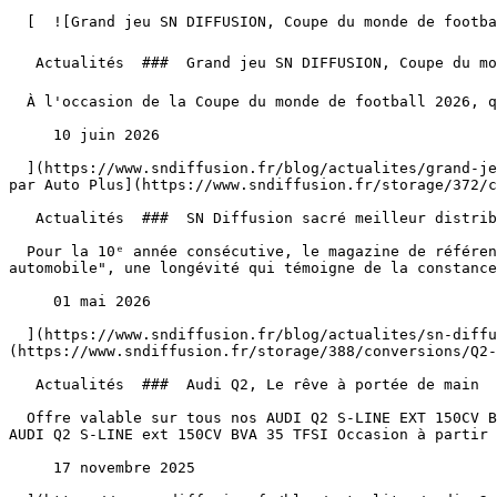
  [  ![Grand jeu SN DIFFUSION, Coupe du monde de football 2026 ⚽️ 🏆](https://www.sndiffusion.fr/storage/328/conversions/01KTTY4W8339P5D4SZJPFJ2F9V-card.webp)  

   Actualités  ###  Grand jeu SN DIFFUSION, Coupe du monde de football 2026 ⚽️ 🏆 

  À l'occasion de la Coupe du monde de football 2026, qui aura lieu du 11 juin au 19 juillet, SN DIFFUSION vous fait gagner la télé pour regarder la finale !

     10 juin 2026 

  ](https://www.sndiffusion.fr/blog/actualites/grand-jeu-sn-diffusion-coupe-du-monde-de-football-2026) [  ![SN Diffusion sacré meilleur distributeur automobile 2026 
par Auto Plus](https://www.sndiffusion.fr/storage/372/c
   Actualités  ###  SN Diffusion sacré meilleur distributeur automobile 2026 par Auto Plus 

  Pour la 10ᵉ année consécutive, le magazine de référence Auto Plus a ainsi décerné à l'ensemble des agenceSN Diffusion le label prestigieux de "meilleur distributeur 
automobile", une longévité qui témoigne de la constance
     01 mai 2026 

  ](https://www.sndiffusion.fr/blog/actualites/sn-diffusion-sacre-meilleur-distributeur-automobile-2026-par-auto-plus) [  ![Audi Q2, Le rêve à portée de main]
(https://www.sndiffusion.fr/storage/388/conversions/Q2-
   Actualités  ###  Audi Q2, Le rêve à portée de main 

  Offre valable sur tous nos AUDI Q2 S-LINE EXT 150CV BVA 35 TFSI noir affichés à 27 750 € et dans la limite des stocks disponible. Conditions générales de l’offre 
AUDI Q2 S-LINE ext 150CV BVA 35 TFSI Occasion à partir 
     17 novembre 2025 
