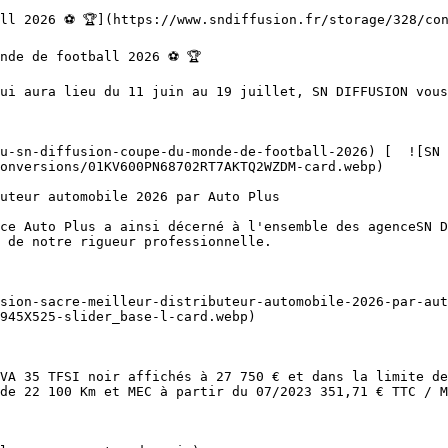
onversions/01KV600PN68702RT7AKTQ2WZDM-card.webp)  

 de notre rigueur professionnelle.

945X525-slider_base-l-card.webp)  

de 22 100 Km et MEC à partir du 07/2023 351,71 € TTC / M