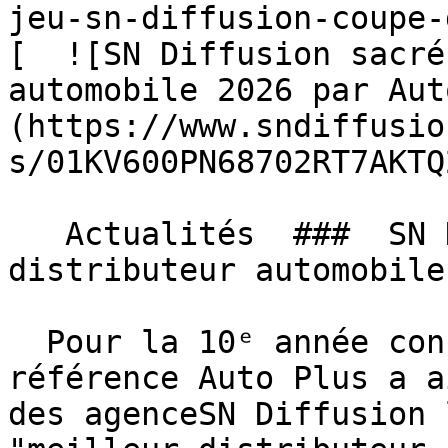
jeu-sn-diffusion-coupe-
[  ![SN Diffusion sacré
automobile 2026 par Aut
(https://www.sndiffusio
s/01KV600PN68702RT7AKTQ
   Actualités  ###  SN Diffusion sacré meilleur 
distributeur automobile
  Pour la 10ᵉ année consécutive, le magazine de 
référence Auto Plus a a
des agenceSN Diffusion 