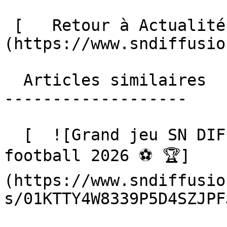
 [   Retour à Actualités ]
(https://www.sndiffusio
  Articles similaires

-------------------

  [  ![Grand jeu SN DIFFUSION, Coupe du monde de 
football 2026 ⚽️ 🏆]
(https://www.sndiffusio
s/01KTTY4W8339P5D4SZJPF