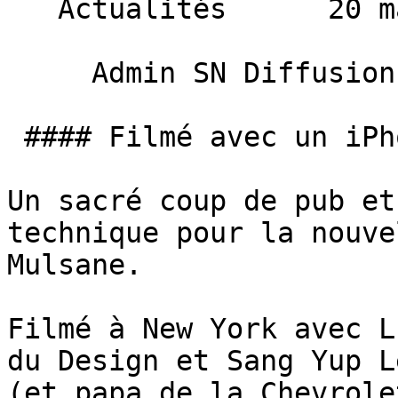
   Actualités      20 mai 2014 

     Admin SN Diffusion 

 #### Filmé avec un iPhone 5s

Un sacré coup de pub et
technique pour la nouve
Mulsane.

Filmé à New York avec L
du Design et Sang Yup L
(et papa de la Chevrole