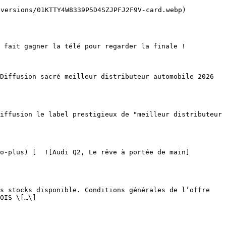
OIS \[…\]
