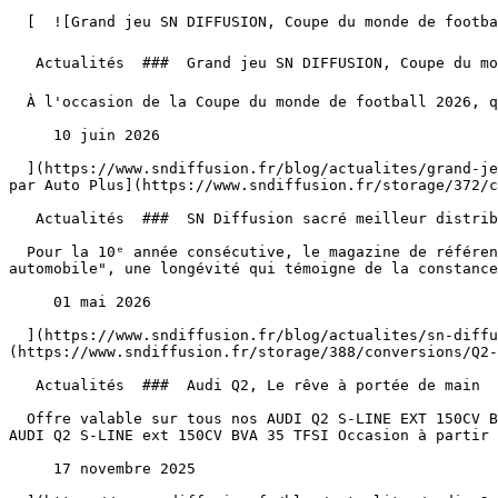
  [  ![Grand jeu SN DIFFUSION, Coupe du monde de football 2026 ⚽️ 🏆](https://www.sndiffusion.fr/storage/328/conversions/01KTTY4W8339P5D4SZJPFJ2F9V-card.webp)  

   Actualités  ###  Grand jeu SN DIFFUSION, Coupe du monde de football 2026 ⚽️ 🏆 

  À l'occasion de la Coupe du monde de football 2026, qui aura lieu du 11 juin au 19 juillet, SN DIFFUSION vous fait gagner la télé pour regarder la finale !

     10 juin 2026 

  ](https://www.sndiffusion.fr/blog/actualites/grand-jeu-sn-diffusion-coupe-du-monde-de-football-2026) [  ![SN Diffusion sacré meilleur distributeur automobile 2026 
par Auto Plus](https://www.sndiffusion.fr/storage/372/c
   Actualités  ###  SN Diffusion sacré meilleur distributeur automobile 2026 par Auto Plus 

  Pour la 10ᵉ année consécutive, le magazine de référence Auto Plus a ainsi décerné à l'ensemble des agenceSN Diffusion le label prestigieux de "meilleur distributeur 
automobile", une longévité qui témoigne de la constance
     01 mai 2026 

  ](https://www.sndiffusion.fr/blog/actualites/sn-diffusion-sacre-meilleur-distributeur-automobile-2026-par-auto-plus) [  ![Audi Q2, Le rêve à portée de main]
(https://www.sndiffusion.fr/storage/388/conversions/Q2-
   Actualités  ###  Audi Q2, Le rêve à portée de main 

  Offre valable sur tous nos AUDI Q2 S-LINE EXT 150CV BVA 35 TFSI noir affichés à 27 750 € et dans la limite des stocks disponible. Conditions générales de l’offre 
AUDI Q2 S-LINE ext 150CV BVA 35 TFSI Occasion à partir 
     17 novembre 2025 
