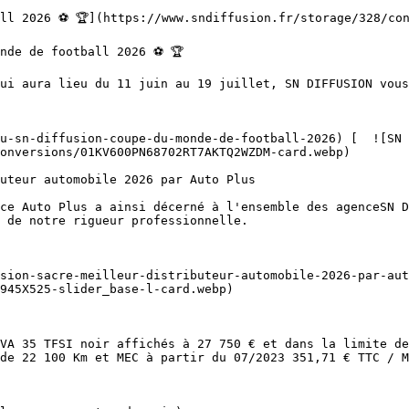
onversions/01KV600PN68702RT7AKTQ2WZDM-card.webp)  

 de notre rigueur professionnelle.

945X525-slider_base-l-card.webp)  

de 22 100 Km et MEC à partir du 07/2023 351,71 € TTC / M