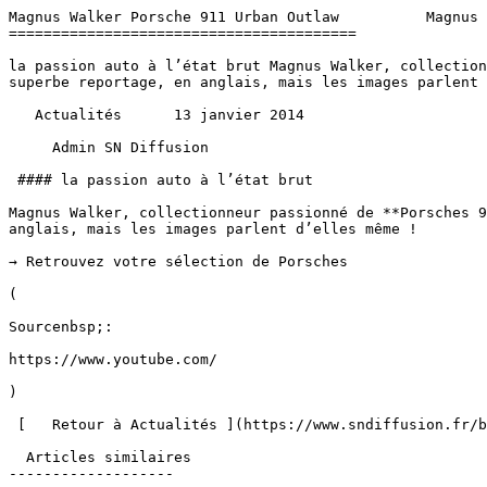
Magnus Walker Porsche 911 Urban Outlaw          Magnus 
========================================

la passion auto à l’état brut Magnus Walker, collection
superbe reportage, en anglais, mais les images parlent 
   Actualités      13 janvier 2014 

     Admin SN Diffusion 

 #### la passion auto à l’état brut

Magnus Walker, collectionneur passionné de **Porsches 9
anglais, mais les images parlent d’elles même !

→ Retrouvez votre sélection de Porsches

(

Sourcenbsp;:

https://www.youtube.com/

)

 [   Retour à Actualités ](https://www.sndiffusion.fr/blog/actualites) 

  Articles similaires

-------------------
