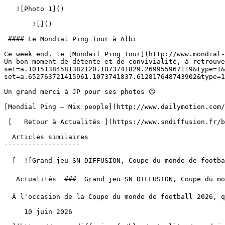
   ![Photo 1]() 

       ![]()   

 #### Le Mondial Ping Tour à Albi

Ce week end, le [Mondail Ping tour](http://www.mondial-
Un bon moment de détente et de convivialité, à retrouve
set=a.10151384581382120.1073741829.269955967119&type=1&
set=a.652763721415961.1073741837.612817648743902&type=1
Un grand merci à JP pour ses photos 😉

[Mondial Ping – Mix people](http://www.dailymotion.com/
 [   Retour à Actualités ](https://www.sndiffusion.fr/blog/actualites) 

  Articles similaires

-------------------

  [  ![Grand jeu SN DIFFUSION, Coupe du monde de football 2026 ⚽️ 🏆](https://www.sndiffusion.fr/storage/328/conversions/01KTTY4W8339P5D4SZJPFJ2F9V-card.webp)  

   Actualités  ###  Grand jeu SN DIFFUSION, Coupe du monde de football 2026 ⚽️ 🏆 

  À l'occasion de la Coupe du monde de football 2026, qui aura lieu du 11 juin au 19 juillet, SN DIFFUSION vous fait gagner la télé pour regarder la finale !

     10 juin 2026 
