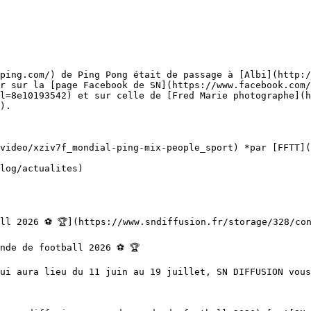
ping.com/) de Ping Pong était de passage à [Albi](http:/
r sur la [page Facebook de SN](https://www.facebook.com/
l=8e10193542) et sur celle de [Fred Marie photographe](h
).

video/xziv7f_mondial-ping-mix-people_sport) *par [FFTT](