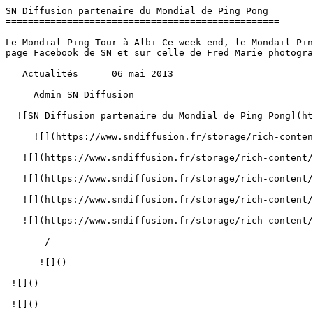
SN Diffusion partenaire du Mondial de Ping Pong        
=================================================

Le Mondial Ping Tour à Albi Ce week end, le Mondail Pin
page Facebook de SN et sur celle de Fred Marie photogra
   Actualités      06 mai 2013 

     Admin SN Diffusion 

  ![SN Diffusion partenaire du Mondial de Ping Pong](https://www.sndiffusion.fr/storage/619/conversions/tumblr_mmdqoqwcw21rl4y28o1_540-1-cover.webp) 

     ![](https://www.sndiffusion.fr/storage/rich-content/gallery/wp-import/880a3f91fb68664ca63381bd33f4489b.jpg) 

   ![](https://www.sndiffusion.fr/storage/rich-content/gallery/wp-import/bb8808e76851918b785c006c03cfc8c9.jpg) 

   ![](https://www.sndiffusion.fr/storage/rich-content/gallery/wp-import/8e8b771f8a41a79be14141c0a3cd1231.jpg) 

   ![](https://www.sndiffusion.fr/storage/rich-content/gallery/wp-import/db75b8a023100ff6256e6412d449d8d2.jpg) 

   ![](https://www.sndiffusion.fr/storage/rich-content/gallery/wp-import/0694ab825182ffaeac76d5b4f0c0e7d2.jpg) 

       /  

      ![]() 

 ![]() 

 ![]() 
