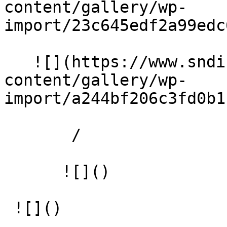
content/gallery/wp-
import/23c645edf2a99edc
   ![](https://www.sndiffusion.fr/storage/rich-
content/gallery/wp-
import/a244bf206c3fd0b1
       /  

      ![]() 

 ![]() 
