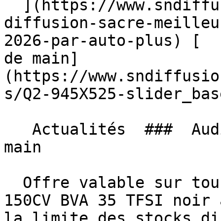
  ](https://www.sndiffusion.fr/blog/actualites/sn-
diffusion-sacre-meilleu
2026-par-auto-plus) [  
de main]
(https://www.sndiffusio
s/Q2-945X525-slider_bas
   Actualités  ###  Audi Q2, Le rêve à portée de 
main 

  Offre valable sur tous nos AUDI Q2 S-LINE EXT 
150CV BVA 35 TFSI noir 
la limite des stocks di