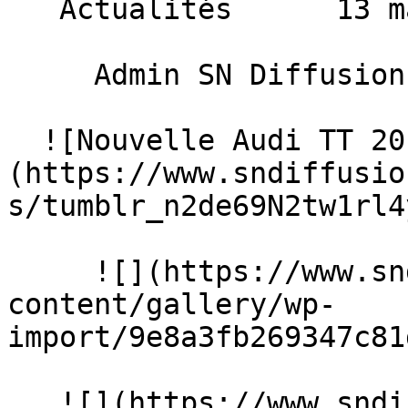
   Actualités      13 mars 2014 

     Admin SN Diffusion 

  ![Nouvelle Audi TT 2014]
(https://www.sndiffusio
s/tumblr_n2de69N2tw1rl4
     ![](https://www.sndiffusion.fr/storage/rich-
content/gallery/wp-
import/9e8a3fb269347c81
   ![](https://www.sndiffusion.fr/storage/rich-