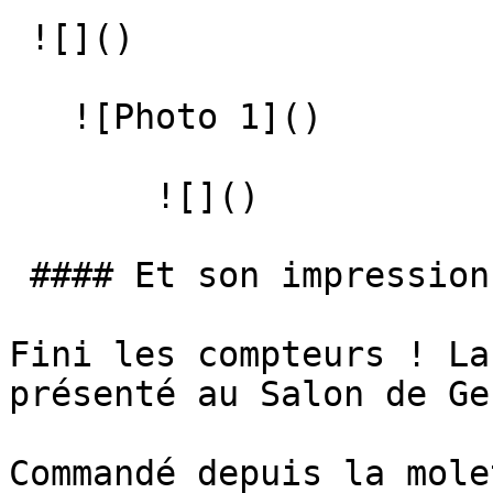
 ![]() 

   ![Photo 1]() 

       ![]()   

 #### Et son impressionnant écran de contrôle

Fini les compteurs ! La
présenté au Salon de Ge
Commandé depuis la mole