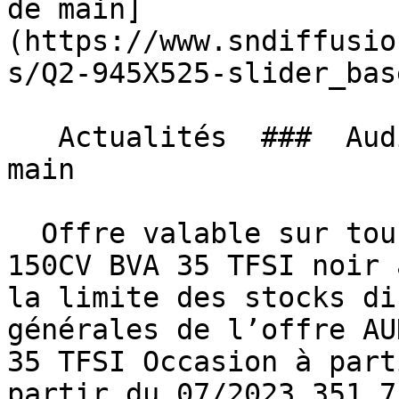
de main]
(https://www.sndiffusio
s/Q2-945X525-slider_bas
   Actualités  ###  Audi Q2, Le rêve à portée de 
main 

  Offre valable sur tous nos AUDI Q2 S-LINE EXT 
150CV BVA 35 TFSI noir 
la limite des stocks di
générales de l’offre AU
35 TFSI Occasion à part
partir du 07/2023 351,7