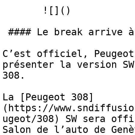
       ![]()   

 #### Le break arrive à Genève

C’est officiel, Peugeot
présenter la version SW
308.

La [Peugeot 308]
(https://www.sndiffusio
ugeot/308) SW sera offi
Salon de l’auto de Genè