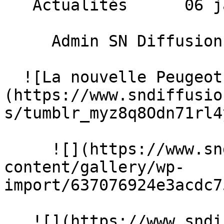
   Actualités      06 janvier 2014 

     Admin SN Diffusion 

  ![La nouvelle Peugeot 308 SW]
(https://www.sndiffusio
s/tumblr_myz8q8Odn71rl4
     ![](https://www.sndiffusion.fr/storage/rich-
content/gallery/wp-
import/637076924e3acdc7
   ![](https://www.sndiffusion.fr/storage/rich-