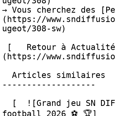
ugeot/308)

→ Vous cherchez des [Pe
(https://www.sndiffusio
ugeot/308-sw)

 [   Retour à Actualités ]
(https://www.sndiffusio
  Articles similaires

-------------------

  [  ![Grand jeu SN DIFFUSION, Coupe du monde de 
football 2026 ⚽️ 🏆]