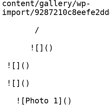
content/gallery/wp-
import/9287210c8eefe2dd
       /  

      ![]() 

 ![]() 

 ![]() 

   ![Photo 1]() 
