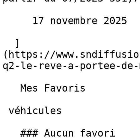
     17 novembre 2025 

  ]
(https://www.sndiffusio
q2-le-reve-a-portee-de-
   Mes Favoris

 véhicules

   ### Aucun favori
