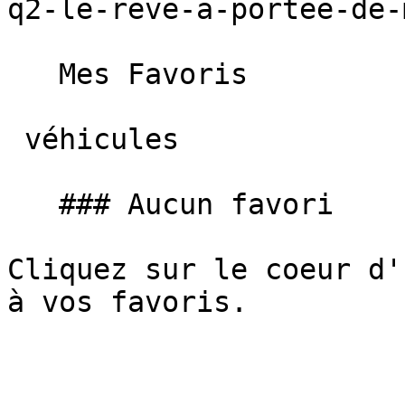
q2-le-reve-a-portee-de-
   Mes Favoris

 véhicules

   ### Aucun favori

Cliquez sur le coeur d'