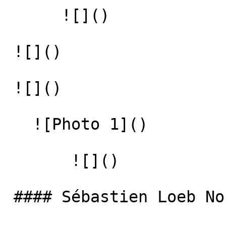
      ![]() 

 ![]() 

 ![]() 

   ![Photo 1]() 

       ![]()   

 #### Sébastien Loeb Nouveau record !!
