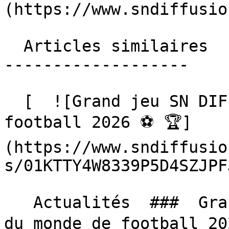
(https://www.sndiffusio
  Articles similaires

-------------------

  [  ![Grand jeu SN DIFFUSION, Coupe du monde de 
football 2026 ⚽️ 🏆]
(https://www.sndiffusio
s/01KTTY4W8339P5D4SZJPF
   Actualités  ###  Grand jeu SN DIFFUSION, Coupe 
du monde de football 202