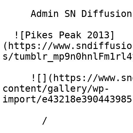
     Admin SN Diffusion 

  ![Pikes Peak 2013]
(https://www.sndiffusio
s/tumblr_mp9n0hnlFm1rl4
     ![](https://www.sndiffusion.fr/storage/rich-
content/gallery/wp-
import/e43218e390443985
       /  
