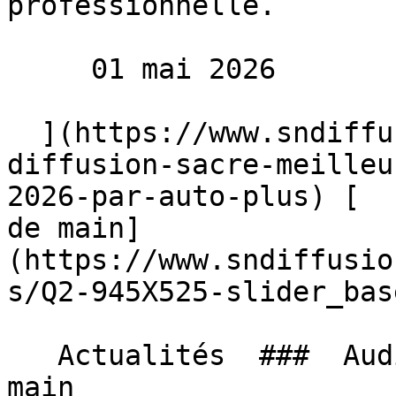
professionnelle.

     01 mai 2026 

  ](https://www.sndiffusion.fr/blog/actualites/sn-
diffusion-sacre-meilleu
2026-par-auto-plus) [  
de main]
(https://www.sndiffusio
s/Q2-945X525-slider_bas
   Actualités  ###  Audi Q2, Le rêve à portée de 
main 
