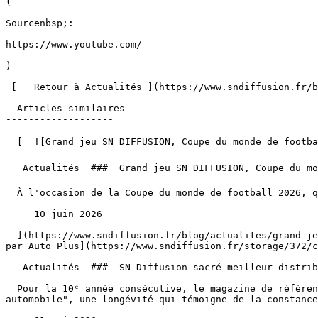
(

Sourcenbsp;:

https://www.youtube.com/

)

 [   Retour à Actualités ](https://www.sndiffusion.fr/blog/actualites) 

  Articles similaires

-------------------

  [  ![Grand jeu SN DIFFUSION, Coupe du monde de football 2026 ⚽️ 🏆](https://www.sndiffusion.fr/storage/328/conversions/01KTTY4W8339P5D4SZJPFJ2F9V-card.webp)  

   Actualités  ###  Grand jeu SN DIFFUSION, Coupe du monde de football 2026 ⚽️ 🏆 

  À l'occasion de la Coupe du monde de football 2026, qui aura lieu du 11 juin au 19 juillet, SN DIFFUSION vous fait gagner la télé pour regarder la finale !

     10 juin 2026 

  ](https://www.sndiffusion.fr/blog/actualites/grand-jeu-sn-diffusion-coupe-du-monde-de-football-2026) [  ![SN Diffusion sacré meilleur distributeur automobile 2026 
par Auto Plus](https://www.sndiffusion.fr/storage/372/c
   Actualités  ###  SN Diffusion sacré meilleur distributeur automobile 2026 par Auto Plus 

  Pour la 10ᵉ année consécutive, le magazine de référence Auto Plus a ainsi décerné à l'ensemble des agenceSN Diffusion le label prestigieux de "meilleur distributeur 
automobile", une longévité qui témoigne de la constance