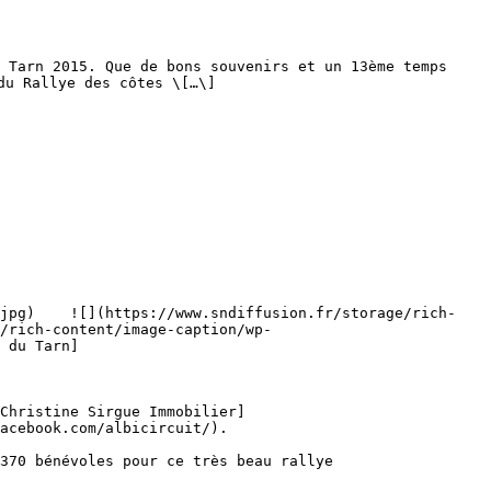
 Tarn 2015. Que de bons souvenirs et un 13ème temps 
u Rallye des côtes \[…\]

/rich-content/image-caption/wp-
 du Tarn]
Christine Sirgue Immobilier]
acebook.com/albicircuit/).

370 bénévoles pour ce très beau rallye
