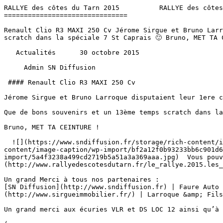
RALLYE des côtes du Tarn 2015          RALLYE des côtes
===============================

Renault Clio R3 MAXI 250 Cv Jérome Sirgue et Bruno Larr
scratch dans la spéciale 7 St Caprais 🙂 Bruno, MET TA 
   Actualités      30 octobre 2015 

     Admin SN Diffusion 

 #### Renault Clio R3 MAXI 250 Cv

Jérome Sirgue et Bruno Larroque disputaient leur 1ere c
Que de bons souvenirs et un 13ème temps scratch dans la
Bruno, MET TA CEINTURE !

  ![](https://www.sndiffusion.fr/storage/rich-content/image-caption/wp-import/7c515ed7207e77fd1655e71d4ff3078f.jpg)    ![](https://www.sndiffusion.fr/storage/rich-
content/image-caption/wp-import/bf2a12f0b93233bb6c901d6
import/5a4f3238a499cd2719b5a51a3a369aaa.jpg)  Vous pouv
(http://www.rallyedescotesdutarn.fr/le_rallye.2015.les_
Un grand Merci à tous nos partenaires :

[SN Diffusion](http://www.sndiffusion.fr) | Faure Auto 
(http://www.sirgueimmobilier.fr/) | Larroque &amp; Fils
Un grand merci aux écuries VLR et DS LOC 12 ainsi qu’à 