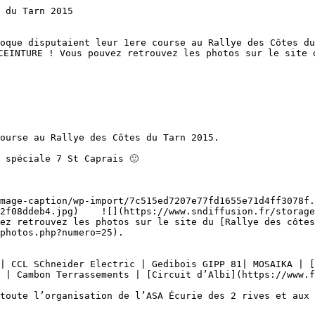
 du Tarn 2015 

oque disputaient leur 1ere course au Rallye des Côtes du
CEINTURE ! Vous pouvez retrouvez les photos sur le site d
ourse au Rallye des Côtes du Tarn 2015.

 spéciale 7 St Caprais 🙂

2f08ddeb4.jpg)    ![](https://www.sndiffusion.fr/storage
ez retrouvez les photos sur le site du [Rallye des côtes
photos.php?numero=25).

| CCL SChneider Electric | Gedibois GIPP 81| MOSAIKA | [
 | Cambon Terrassements | [Circuit d’Albi](https://www.f
toute l’organisation de l’ASA Écurie des 2 rives et aux 