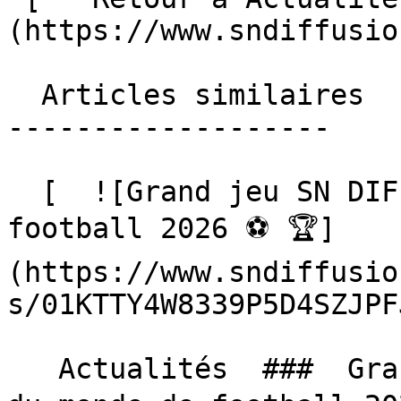
(https://www.sndiffusio
  Articles similaires

-------------------

  [  ![Grand jeu SN DIFFUSION, Coupe du monde de 
football 2026 ⚽️ 🏆]
(https://www.sndiffusio
s/01KTTY4W8339P5D4SZJPF
   Actualités  ###  Grand jeu SN DIFFUSION, Coupe 