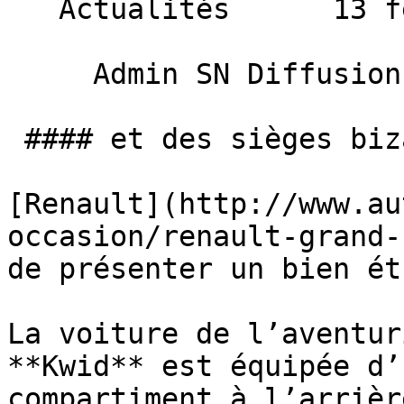
   Actualités      13 février 2014 

     Admin SN Diffusion 

 #### et des sièges bizare

[Renault](http://www.au
occasion/renault-grand-
de présenter un bien ét
La voiture de l’aventur
**Kwid** est équipée d’
compartiment à l’arrièr