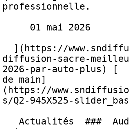
professionnelle.

     01 mai 2026 

  ](https://www.sndiffusion.fr/blog/actualites/sn-
diffusion-sacre-meilleu
2026-par-auto-plus) [  
de main]
(https://www.sndiffusio
s/Q2-945X525-slider_bas
   Actualités  ###  Audi Q2, Le rêve à portée de 