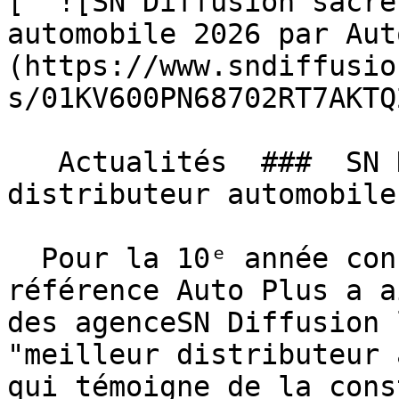
[  ![SN Diffusion sacré
automobile 2026 par Aut
(https://www.sndiffusio
s/01KV600PN68702RT7AKTQ
   Actualités  ###  SN Diffusion sacré meilleur 
distributeur automobile
  Pour la 10ᵉ année consécutive, le magazine de 
référence Auto Plus a a
des agenceSN Diffusion 
"meilleur distributeur 
qui témoigne de la cons