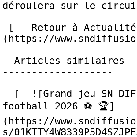
déroulera sur le circui
 [   Retour à Actualités ]
(https://www.sndiffusio
  Articles similaires

-------------------

  [  ![Grand jeu SN DIFFUSION, Coupe du monde de 
football 2026 ⚽️ 🏆]
(https://www.sndiffusio
s/01KTTY4W8339P5D4SZJPF