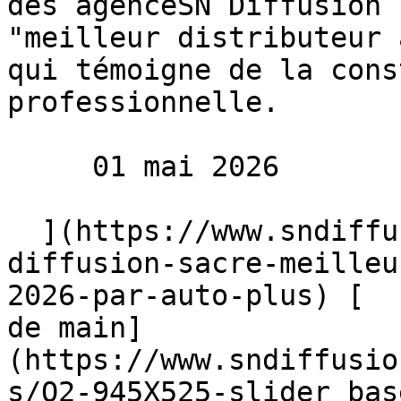
des agenceSN Diffusion 
"meilleur distributeur 
qui témoigne de la cons
professionnelle.

     01 mai 2026 

  ](https://www.sndiffusion.fr/blog/actualites/sn-
diffusion-sacre-meilleu
2026-par-auto-plus) [  
de main]
(https://www.sndiffusio
s/Q2-945X525-slider_bas