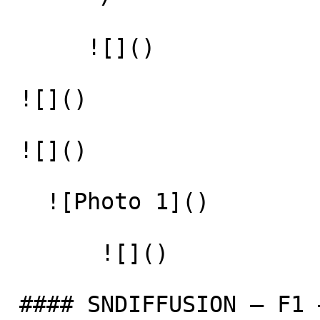
      ![]() 

 ![]() 

 ![]() 

   ![Photo 1]() 

       ![]()   

 #### SNDIFFUSION – F1 – TEAM 
