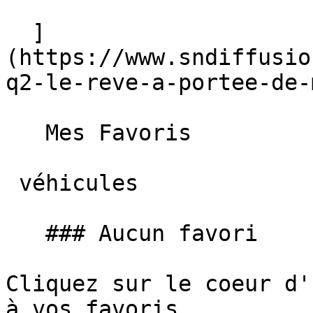
  ]
(https://www.sndiffusio
q2-le-reve-a-portee-de-
   Mes Favoris

 véhicules

   ### Aucun favori

Cliquez sur le coeur d'