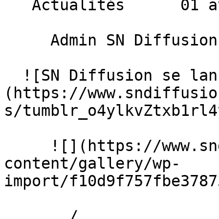
   Actualités      01 avril 2016 

     Admin SN Diffusion 

  ![SN Diffusion se lance en Formule 1]
(https://www.sndiffusio
s/tumblr_o4ylkvZtxb1rl4
     ![](https://www.sndiffusion.fr/storage/rich-
content/gallery/wp-
import/f10d9f757fbe3787
       /  
