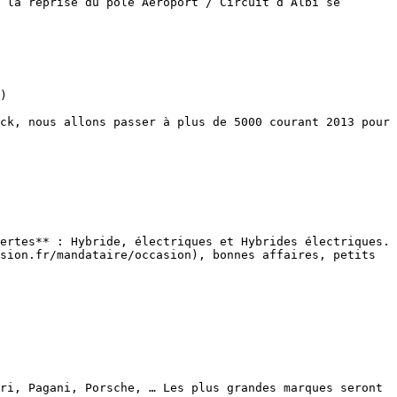
 la reprise du pôle Aéroport / Circuit d’Albi se 
)

ck, nous allons passer à plus de 5000 courant 2013 pour 
ertes** : Hybride, électriques et Hybrides électriques.

sion.fr/mandataire/occasion), bonnes affaires, petits 
ri, Pagani, Porsche, … Les plus grandes marques seront 