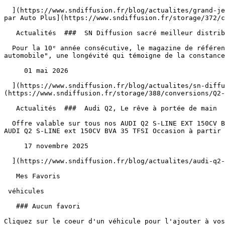
  ](https://www.sndiffusion.fr/blog/actualites/grand-jeu-sn-diffusion-coupe-du-monde-de-football-2026) [  ![SN Diffusion sacré meilleur distributeur automobile 2026 
par Auto Plus](https://www.sndiffusion.fr/storage/372/c
   Actualités  ###  SN Diffusion sacré meilleur distributeur automobile 2026 par Auto Plus 

  Pour la 10ᵉ année consécutive, le magazine de référence Auto Plus a ainsi décerné à l'ensemble des agenceSN Diffusion le label prestigieux de "meilleur distributeur 
automobile", une longévité qui témoigne de la constance
     01 mai 2026 

  ](https://www.sndiffusion.fr/blog/actualites/sn-diffusion-sacre-meilleur-distributeur-automobile-2026-par-auto-plus) [  ![Audi Q2, Le rêve à portée de main]
(https://www.sndiffusion.fr/storage/388/conversions/Q2-
   Actualités  ###  Audi Q2, Le rêve à portée de main 

  Offre valable sur tous nos AUDI Q2 S-LINE EXT 150CV BVA 35 TFSI noir affichés à 27 750 € et dans la limite des stocks disponible. Conditions générales de l’offre 
AUDI Q2 S-LINE ext 150CV BVA 35 TFSI Occasion à partir 
     17 novembre 2025 

  ](https://www.sndiffusion.fr/blog/actualites/audi-q2-le-reve-a-portee-de-main)  

   Mes Favoris

 véhicules

   ### Aucun favori
