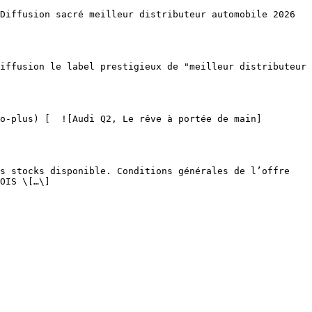
OIS \[…\]
