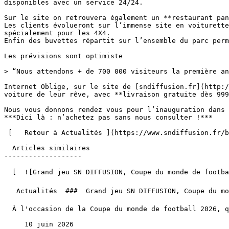
disponibles avec un service 24/24.

Sur le site on retrouvera également un **restaurant pan
Les clients évolueront sur l’immense site en voiturette
spécialement pour les 4X4. 

Enfin des buvettes répartit sur l’ensemble du parc perm
Les prévisions sont optimiste

> “Nous attendons + de 700 000 visiteurs la première an
Internet Oblige, sur le site de [sndiffusion.fr](http:/
voiture de leur rêve, avec **livraison gratuite dès 999
Nous vous donnons rendez vous pour l’inauguration dans 
***Dici là : n’achetez pas sans nous consulter !***

 [   Retour à Actualités ](https://www.sndiffusion.fr/blog/actualites) 

  Articles similaires

-------------------

  [  ![Grand jeu SN DIFFUSION, Coupe du monde de football 2026 ⚽️ 🏆](https://www.sndiffusion.fr/storage/328/conversions/01KTTY4W8339P5D4SZJPFJ2F9V-card.webp)  

   Actualités  ###  Grand jeu SN DIFFUSION, Coupe du monde de football 2026 ⚽️ 🏆 

  À l'occasion de la Coupe du monde de football 2026, qui aura lieu du 11 juin au 19 juillet, SN DIFFUSION vous fait gagner la télé pour regarder la finale !

     10 juin 2026 
