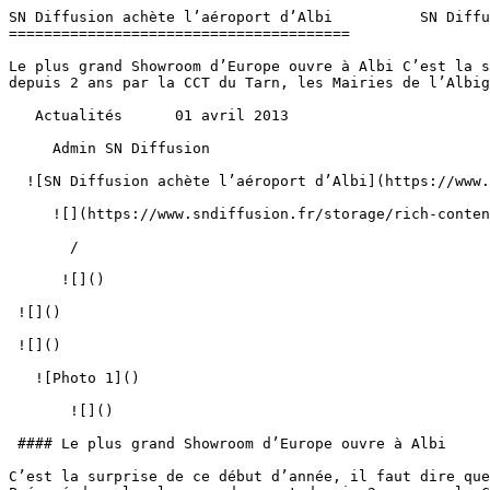
SN Diffusion achète l’aéroport d’Albi          SN Diffu
=======================================

Le plus grand Showroom d’Europe ouvre à Albi C’est la s
depuis 2 ans par la CCT du Tarn, les Mairies de l’Albig
   Actualités      01 avril 2013 

     Admin SN Diffusion 

  ![SN Diffusion achète l’aéroport d’Albi](https://www.sndiffusion.fr/storage/633/conversions/tumblr_mkkinmAH4x1rl4y28o1_1280-1-cover.webp) 

     ![](https://www.sndiffusion.fr/storage/rich-content/gallery/wp-import/697019c265e656cc361412faac0e97b4.jpg) 

       /  

      ![]() 

 ![]() 

 ![]() 

   ![Photo 1]() 

       ![]()   

 #### Le plus grand Showroom d’Europe ouvre à Albi

C’est la surprise de ce début d’année, il faut dire que