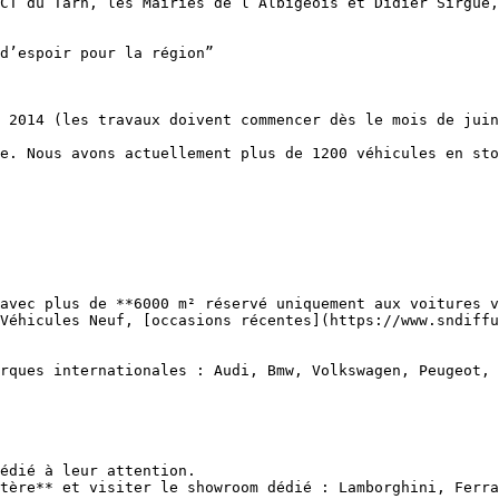
CT du Tarn, les Mairies de l’Albigeois et Didier Sirgue,
d’espoir pour la région”

 2014 (les travaux doivent commencer dès le mois de juin
e. Nous avons actuellement plus de 1200 véhicules en sto
avec plus de **6000 m² réservé uniquement aux voitures v
Véhicules Neuf, [occasions récentes](https://www.sndiffu
rques internationales : Audi, Bmw, Volkswagen, Peugeot,

édié à leur attention. 

tère** et visiter le showroom dédié : Lamborghini, Ferra