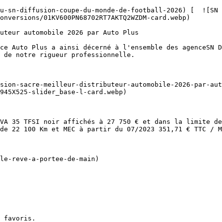
onversions/01KV600PN68702RT7AKTQ2WZDM-card.webp)  

 de notre rigueur professionnelle.

945X525-slider_base-l-card.webp)  

de 22 100 Km et MEC à partir du 07/2023 351,71 € TTC / M