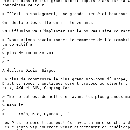
Préparé dans le plus grand secret depuis 2 ans par la C
concrétise ce jour.

> “C’est un soulagement, une grande fierté et beaucoup 
Ont déclaré les différents intervenants.

SN Diffusion va s’implanter sur le nouveau site courant
> “Nous allons révolutionner le commerce de l’automobil
un objectif à

> 

> plus de 10000 en 2015

> 

> ”

A déclaré Didier Sirgue

En plus de construire le plus grand showroom d’Europe, 
D’autres zones thématiques seront proposé au clients : 
prix, 4X4 et SUV, Camping Car …

> “Notre but est de mettre en avant les plus grandes ma
> 

> Renault

> 

> , Citroën, Kia, Hyundai, …”

Les Pros ne seront pas oubliés, avec un immense choix d
Les clients vip pourront venir directement en **Hélicop