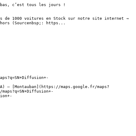
bas, c’est tous les jours ! 

s de 1000 voitures en Stock sur notre site internet → 
hors (Sourcenbsp;: https...

aps?q=SN+Diffusion+-
A) – [Montauban](https://maps.google.fr/maps?
/maps?q=SN+Diffusion+-
ion+-