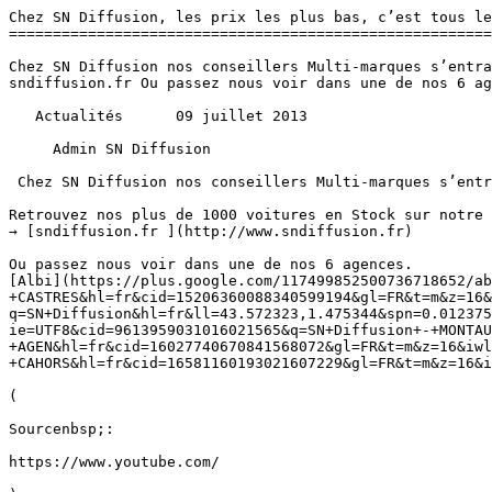
Chez SN Diffusion, les prix les plus bas, c’est tous le
=======================================================
Chez SN Diffusion nos conseillers Multi-marques s’entra
sndiffusion.fr Ou passez nous voir dans une de nos 6 ag
   Actualités      09 juillet 2013 

     Admin SN Diffusion 

 Chez SN Diffusion nos conseillers Multi-marques s’entrainent tout les jours pour être au Top.

Retrouvez nos plus de 1000 voitures en Stock sur notre 
→ [sndiffusion.fr ](http://www.sndiffusion.fr)

Ou passez nous voir dans une de nos 6 agences. 

[Albi](https://plus.google.com/117499852500736718652/ab
+CASTRES&hl=fr&cid=15206360088340599194&gl=FR&t=m&z=16&
q=SN+Diffusion&hl=fr&ll=43.572323,1.475344&spn=0.012375
ie=UTF8&cid=9613959031016021565&q=SN+Diffusion+-+MONTAU
+AGEN&hl=fr&cid=16027740670841568072&gl=FR&t=m&z=16&iwl
+CAHORS&hl=fr&cid=16581160193021607229&gl=FR&t=m&z=16&i
(

Sourcenbsp;:

https://www.youtube.com/
