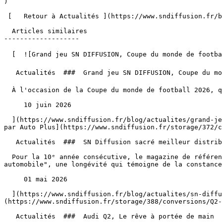
)

 [   Retour à Actualités ](https://www.sndiffusion.fr/blog/actualites) 

  Articles similaires

-------------------

  [  ![Grand jeu SN DIFFUSION, Coupe du monde de football 2026 ⚽️ 🏆](https://www.sndiffusion.fr/storage/328/conversions/01KTTY4W8339P5D4SZJPFJ2F9V-card.webp)  

   Actualités  ###  Grand jeu SN DIFFUSION, Coupe du monde de football 2026 ⚽️ 🏆 

  À l'occasion de la Coupe du monde de football 2026, qui aura lieu du 11 juin au 19 juillet, SN DIFFUSION vous fait gagner la télé pour regarder la finale !

     10 juin 2026 

  ](https://www.sndiffusion.fr/blog/actualites/grand-jeu-sn-diffusion-coupe-du-monde-de-football-2026) [  ![SN Diffusion sacré meilleur distributeur automobile 2026 
par Auto Plus](https://www.sndiffusion.fr/storage/372/c
   Actualités  ###  SN Diffusion sacré meilleur distributeur automobile 2026 par Auto Plus 

  Pour la 10ᵉ année consécutive, le magazine de référence Auto Plus a ainsi décerné à l'ensemble des agenceSN Diffusion le label prestigieux de "meilleur distributeur 
automobile", une longévité qui témoigne de la constance
     01 mai 2026 

  ](https://www.sndiffusion.fr/blog/actualites/sn-diffusion-sacre-meilleur-distributeur-automobile-2026-par-auto-plus) [  ![Audi Q2, Le rêve à portée de main]
(https://www.sndiffusion.fr/storage/388/conversions/Q2-
   Actualités  ###  Audi Q2, Le rêve à portée de main 
