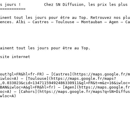
s jours !          Chez SN Diffusion, les prix les plus 
===========

inent tout les jours pour être au Top. Retrouvez nos plu
ences. Albi – Castres – Toulouse – Montauban – Agen – Ca
site internet 

out?gl=FR&hl=fr-FR) – [Castres](https://maps.google.fr/m
iwloc=A) – [Toulouse](https://maps.google.fr/maps?
,0.033023&cid=13471159492486330911&gl=FR&t=m&z=16&iwloc=
BAN&iwloc=A&gl=FR&hl=fr) – [Agen](https://maps.google.fr
oc=A) – [Cahors](https://maps.google.fr/maps?q=SN+Diffus
wloc=A)
