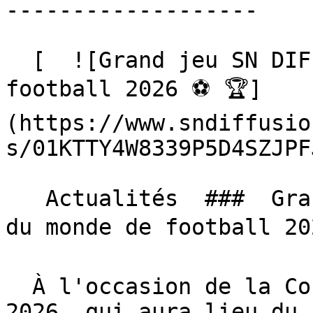
-------------------

  [  ![Grand jeu SN DIFFUSION, Coupe du monde de 
football 2026 ⚽️ 🏆]
(https://www.sndiffusio
s/01KTTY4W8339P5D4SZJPF
   Actualités  ###  Grand jeu SN DIFFUSION, Coupe 
du monde de football 202
  À l'occasion de la Coupe du monde de football 
2026, qui aura lieu du 