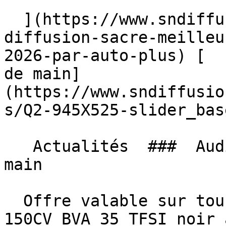
  ](https://www.sndiffusion.fr/blog/actualites/sn-
diffusion-sacre-meilleu
2026-par-auto-plus) [  
de main]
(https://www.sndiffusio
s/Q2-945X525-slider_bas
   Actualités  ###  Audi Q2, Le rêve à portée de 
main 

  Offre valable sur tous nos AUDI Q2 S-LINE EXT 
150CV BVA 35 TFSI noir 