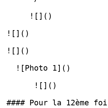
      ![]() 

 ![]() 

 ![]() 

   ![Photo 1]() 

       ![]()   

 #### Pour la 12ème fois, le #tdf fait escale à 