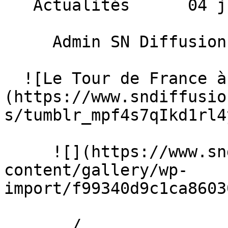
   Actualités      04 juillet 2013 

     Admin SN Diffusion 

  ![Le Tour de France à ALBI]
(https://www.sndiffusio
s/tumblr_mpf4s7qIkd1rl4
     ![](https://www.sndiffusion.fr/storage/rich-
content/gallery/wp-
import/f99340d9c1ca8603
       /  
