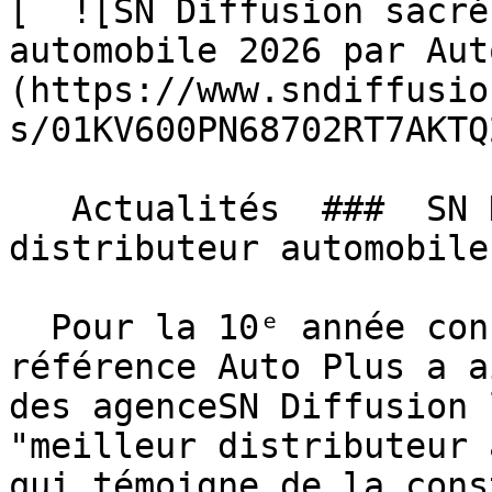
[  ![SN Diffusion sacré
automobile 2026 par Aut
(https://www.sndiffusio
s/01KV600PN68702RT7AKTQ
   Actualités  ###  SN Diffusion sacré meilleur 
distributeur automobile
  Pour la 10ᵉ année consécutive, le magazine de 
référence Auto Plus a a
des agenceSN Diffusion 
"meilleur distributeur 
qui témoigne de la cons