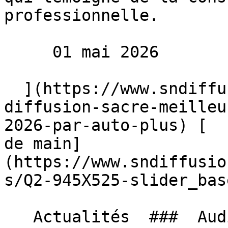
professionnelle.

     01 mai 2026 

  ](https://www.sndiffusion.fr/blog/actualites/sn-
diffusion-sacre-meilleu
2026-par-auto-plus) [  
de main]
(https://www.sndiffusio
s/Q2-945X525-slider_bas
   Actualités  ###  Audi Q2, Le rêve à portée de 