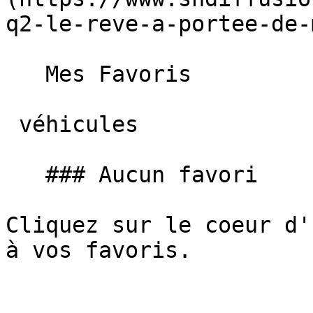
q2-le-reve-a-portee-de-
   Mes Favoris

 véhicules

   ### Aucun favori

Cliquez sur le coeur d'