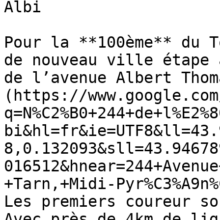
Albi

Pour la **100ème** du T
de nouveau ville étape 
de l’avenue Albert Thom
(https://www.google.com
q=N%C2%B0+244+de+l%E2%8
bi&hl=fr&ie=UTF8&ll=43.
8,0.132093&sll=43.94678
016512&hnear=244+Avenue
+Tarn,+Midi-Pyr%C3%A9n%
Les premiers coureur so
Avec près de 4km de lig