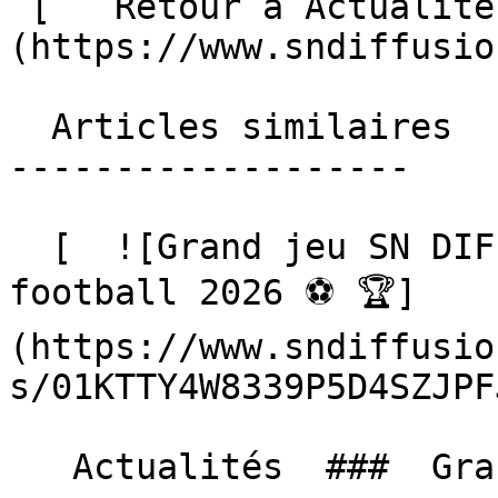
 [   Retour à Actualités ]
(https://www.sndiffusio
  Articles similaires

-------------------

  [  ![Grand jeu SN DIFFUSION, Coupe du monde de 
football 2026 ⚽️ 🏆]
(https://www.sndiffusio
s/01KTTY4W8339P5D4SZJPF
   Actualités  ###  Grand jeu SN DIFFUSION, Coupe 