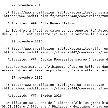
     29 novembre 2016 

  ](https://www.sndiffusion.fr/blog/actualites/bonus-malus-ecologique-2017) [  ![Alfa Roméo Stelvio]
(https://www.sndiffusion.fr/storage/440/conversions/tum
   Actualités  ###  Alfa Roméo Stelvio 

  Le SUV d’Alfa C’est au salon de Los Angeles (LA Autoshow 2016) qu’Alfa Romeo a dévoilé sont premier SUV. Le Stelvio dérive directement du prototype Kamal dévoilé 
dès 2002. il est présenté ici avec la version la plus e
     22 novembre 2016 

  ](https://www.sndiffusion.fr/blog/actualites/alfa-romeo-stelvio-le-suv-d-alfa-est-a-los-angeles) [  ![Calvin Fonvieille sacrée Champion d’Europe 125cc SX]
(https://www.sndiffusion.fr/storage/442/conversions/tum
   Actualités  ###  Calvin Fonvieille sacrée Champion d’Europe 125cc SX 

  Superbe victoire de l’Albigeois C’est en hollande dans le stade d’Arnhem, que Calvin Fonvielle a été sacré champion d’Europe 125cc SX. Après un 2ème temps aux 
éssais libres et 2ème temps chrono, Calvin attaque les 
     17 novembre 2016 

  ](https://www.sndiffusion.fr/blog/actualites/calvin-fonvieille-champion-d-europe-sx) [  ![Ekiden 2016]
(https://www.sndiffusion.fr/storage/444/conversions/tum
   Actualités  ###  Ekiden 2016 

  SNDiffusion au 20 ans de l’Ekiden d’Albi Un grand bravo aux coureurs et plus particulièrement à l’équipe 057 et 058 de chez Sn Diffusion. #057 / 167ème / 
03:23:21Caro / Stéphane / Philippe / Guillaume / Lauren