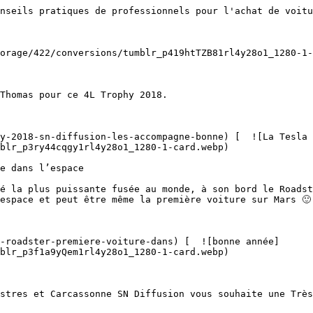
nseils pratiques de professionnels pour l'achat de voitu
blr_p3ry44cqgy1rl4y28o1_1280-1-card.webp)  

espace et peut être même la première voiture sur Mars 🙂 
blr_p3f1a9yQem1rl4y28o1_1280-1-card.webp)  
