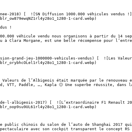
blr_ow879ewqNZ1rl4y28o1_1280-1-card.webp)  

u à Clara Morgane, est une belle récompense pour l’entre
blr_orybhcOLel1rl4y28o1_1280-1-card.webp)  

d, VTT, Paddle, …, Kapla 🙂 Une superbe réussite, dans la
blr_oop9su9UL61rl4y28o1_1280-1-card.webp)  

pectaculaire avec son cockpit transparent le concept RS 