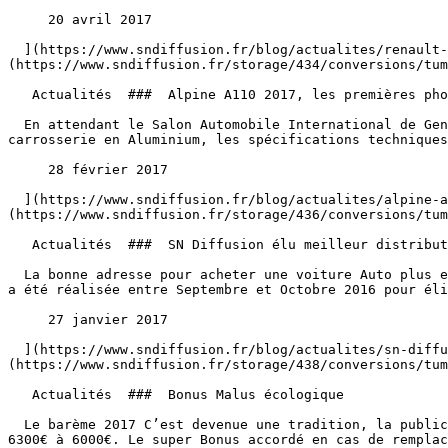
     20 avril 2017 

  ](https://www.sndiffusion.fr/blog/actualites/renault-f1-rs-2027-concept-vision-le-futur-de-la-formule) [  ![Alpine A110 2017, les premières photos officielles]
(https://www.sndiffusion.fr/storage/434/conversions/tum
   Actualités  ###  Alpine A110 2017, les premières photos officielles 

  En attendant le Salon Automobile International de Genève Alpine viens de révéler les première images de la future Alpine A110. Dotée d’une plateforme et d’une 
carrosserie en Aluminium, les spécifications techniques
     28 février 2017 

  ](https://www.sndiffusion.fr/blog/actualites/alpine-a110-2017-les-premieres-photos-officielles) [  ![SN Diffusion élu meilleur distributeur automobile 2017]
(https://www.sndiffusion.fr/storage/436/conversions/tum
   Actualités  ###  SN Diffusion élu meilleur distributeur automobile 2017 

  La bonne adresse pour acheter une voiture Auto plus et Statista ont publié les résultats de l’enquête “Les meilleurs Distributeurs Automobiles 2017”. Cette enquête 
a été réalisée entre Septembre et Octobre 2016 pour éli
     27 janvier 2017 

  ](https://www.sndiffusion.fr/blog/actualites/sn-diffusion-elu-meilleur-distributeur-automobile-2017) [  ![Bonus Malus écologique]
(https://www.sndiffusion.fr/storage/438/conversions/tum
   Actualités  ###  Bonus Malus écologique 

  Le barème 2017 C’est devenue une tradition, la publication fin novembre du barème des Bonus Malus écologique. LES BONUS : Entre 0 et 20gr de co² le bonus passera de 
6300€ à 6000€. Le super Bonus accordé en cas de remplac