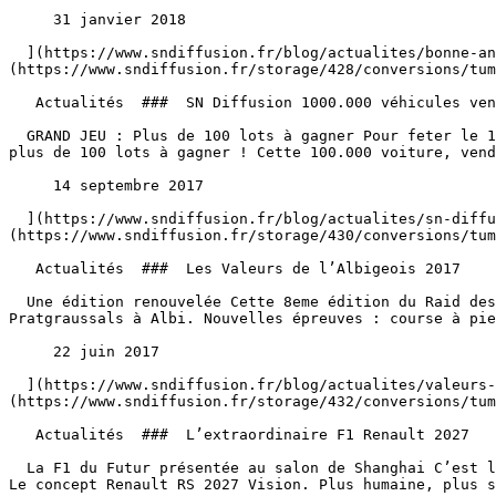
     31 janvier 2018 

  ](https://www.sndiffusion.fr/blog/actualites/bonne-annee-2018) [  ![SN Diffusion 1000.000 véhicules vendus !]
(https://www.sndiffusion.fr/storage/428/conversions/tum
   Actualités  ###  SN Diffusion 1000.000 véhicules vendus ! 

  GRAND JEU : Plus de 100 lots à gagner Pour feter le 100.000 véhicule vendu nous organisons à partir du 14 septembre et jusqu’au 14 octobre 2017 un grand jeu avec 
plus de 100 lots à gagner ! Cette 100.000 voiture, vend
     14 septembre 2017 

  ](https://www.sndiffusion.fr/blog/actualites/sn-diffusion-grand-jeu-1000000-vehicules-vendus) [  ![Les Valeurs de l’Albigeois 2017]
(https://www.sndiffusion.fr/storage/430/conversions/tum
   Actualités  ###  Les Valeurs de l’Albigeois 2017 

  Une édition renouvelée Cette 8eme édition du Raid des Valeurs de l’Albigeois était marquée par le renouveau et LA CHALEUR !!! Nouveau lieu : la base de loisirs de 
Pratgraussals à Albi. Nouvelles épreuves : course à pie
     22 juin 2017 

  ](https://www.sndiffusion.fr/blog/actualites/valeurs-de-l-albigeois-2017) [  ![L’extraordinaire F1 Renault 2027]
(https://www.sndiffusion.fr/storage/432/conversions/tum
   Actualités  ###  L’extraordinaire F1 Renault 2027 

  La F1 du Futur présentée au salon de Shanghai C’est le public chinois du salon de l’auto de Shanghai 2017 qui a eu la primeur de l’extraordinaire F1 Renault 2027 : 
Le concept Renault RS 2027 Vision. Plus humaine, plus s