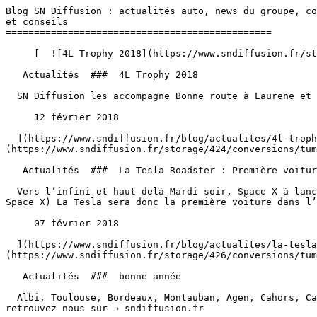
Blog SN Diffusion : actualités auto, news du groupe, co
et conseils 

===============================================

     [  ![4L Trophy 2018](https://www.sndiffusion.fr/storage/422/conversions/tumblr_p419htTZB81rl4y28o1_1280-1-card.webp)  

   Actualités  ###  4L Trophy 2018 

  SN Diffusion les accompagne Bonne route à Laurene et Thomas pour ce 4L Trophy 2018.

     12 février 2018 

  ](https://www.sndiffusion.fr/blog/actualites/4l-trophy-2018-sn-diffusion-les-accompagne-bonne) [  ![La Tesla Roadster : Première voiture dans l’espace]
(https://www.sndiffusion.fr/storage/424/conversions/tum
   Actualités  ###  La Tesla Roadster : Première voiture dans l’espace 

  Vers l’infini et haut delà Mardi soir, Space X à lancé la plus puissante fusée au monde, à son bord le Roadster Tesla d’Elon Musk (fondateur de Tesla mais aussi de 
Space X) La Tesla sera donc la première voiture dans l’
     07 février 2018 

  ](https://www.sndiffusion.fr/blog/actualites/la-tesla-roadster-premiere-voiture-dans) [  ![bonne année]
(https://www.sndiffusion.fr/storage/426/conversions/tum
   Actualités  ###  bonne année 

  Albi, Toulouse, Bordeaux, Montauban, Agen, Cahors, Castres et Carcassonne SN Diffusion vous souhaite une Très bonne année 2018 Merci à vous &amp; bonne route 🙂 
retrouvez nous sur → sndiffusion.fr
