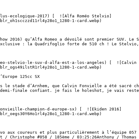
blr_oh1scczzd11rl4y28o1_1280-1-card.webp)  

xclusive : la Quadrifoglio forte de 510 ch ! Le Stelvio,
blr_ogs49ilstR1rl4y28o1_1280-1-card.webp)  

demi-finale confiant. je fais le holeshot, je vais reste
blr_oegs30Y6Ho1rl4y28o1_1280-1-card.webp)  

t / Christophe #058 / 185ème / 03:25:26Anthony / Thomas 