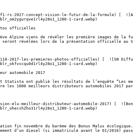
blr_om2ygurqve1rl4y28o1_1280-1-card.webp)  

 seront révélées lors de la présentation officielle au S
blr_okfvscqu0d1rl4y28o1_1280-1-card.webp)  

re les 1000 meilleurs distributeurs automobiles 2017 par
blr_ohecshZho31rl4y28o1_1280-1-card.webp)  

ement d’un diesel (si immatriculé avant le 01/2016) pass