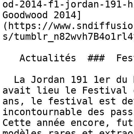
od-2014-f1-jordan-191-h
Goodwood 2014]
(https://www.sndiffusio
s/tumblr_n82wvh7B4o1rl4
   Actualités  ###  Festival de Goodwood 2014 

  La Jordan 191 1er du Hillclimb du 26 au 29 Juin 
avait lieu le Festival 
ans, le festival est de
incontournable des pass
Cette année encore, fut
modèles rares et extrao