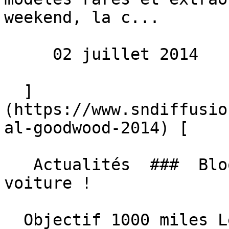
weekend, la c...

     02 juillet 2014 

  ]
(https://www.sndiffusio
al-goodwood-2014) [  

   Actualités  ###  Bloodhound SSC : 1600 Km/h en 
voiture ! 

  Objectif 1000 miles Le projet Bloodhound SSC, 