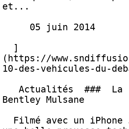
et...

     05 juin 2014 

  ]
(https://www.sndiffusio
10-des-vehicules-du-deb
   Actualités  ###  La nouvelle Publicité pour la 
Bentley Mulsane 

  Filmé avec un iPhone 5s Un sacré coup de pub et 