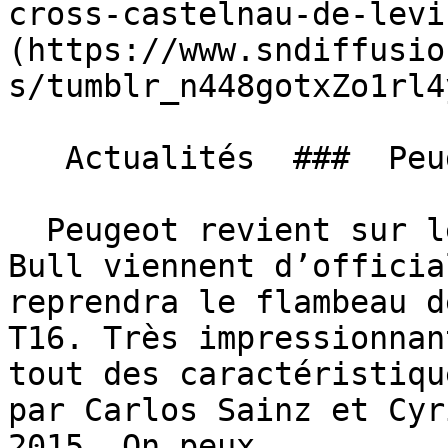
cross-castelnau-de-levi
(https://www.sndiffusio
s/tumblr_n448gotxZo1rl4
   Actualités  ###  Peugeot 2008 DKR 

  Peugeot revient sur le Dakar ! Peugeot et Red 
Bull viennent d’officia
reprendra le flambeau d
T16. Très impressionnan
tout des caractéristiqu
par Carlos Sainz et Cyr
2015. On peux...
