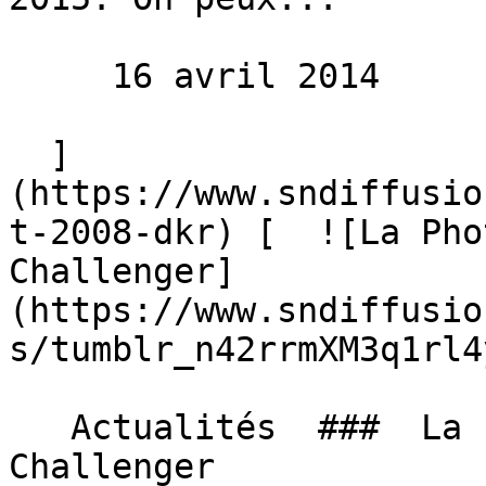
     16 avril 2014 

  ]
(https://www.sndiffusio
t-2008-dkr) [  ![La Pho
Challenger]
(https://www.sndiffusio
s/tumblr_n42rrmXM3q1rl4y
   Actualités  ###  La Photo de la couv : Dodge 
Challenger 
