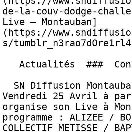
(https://www.sndiffusio
de-la-couv-dodge-challe
Live – Montauban]
(https://www.sndiffusio
s/tumblr_n3rao7dOre1rl4
   Actualités  ###  Concert 100% Live – Montauban 

  SN Diffusion Montauban vous offres vos places 
Vendredi 25 Avril à par
organise son Live à Mon
programme : ALIZEE / BO
COLLECTIF METISSE / BAP