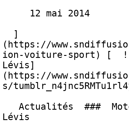
     12 mai 2014 

  ]
(https://www.sndiffusio
ion-voiture-sport) [  !
Lévis]
(https://www.sndiffusio
s/tumblr_n4jnc5RMTu1rl4
   Actualités  ###  Moto Cross de Castelnau de 
Lévis 
