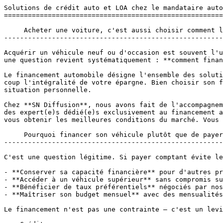
Solutions de crédit auto et LOA chez le mandataire auto SN Diffusion          Financement automobile : trouvez la solution faite pour vous 
==============================================================

     Acheter une voiture, c'est aussi choisir comment la payer. 
------------------------------------------------------------

Acquérir un véhicule neuf ou d'occasion est souvent l'un des projets les plus importants du quotidien. Entre le choix du modèle, des options et de la motorisation, une question revient systématiquement : **comment financer son véhicule de la meilleure façon possible ?**

Le financement automobile désigne l'ensemble des solutions de crédit qui permettent d'étaler le coût d'achat d'un véhicule dans le temps, sans mobiliser d'un seul coup l'intégralité de votre épargne. Bien choisir son financement, c'est préserver sa trésorerie, anticiper ses dépenses mensuelles et adapter son engagement à sa situation personnelle.

Chez **SN Diffusion**, nous avons fait de l'accompagnement financier un pilier de notre service client. Parce que chaque profil est unique, **nos Finance Managers — des expert(e)s dédié(e)s exclusivement au financement automobile — analysent votre situation et négocient directement avec les principaux organismes de crédit** pour vous obtenir les meilleures conditions du marché. Vous n'avez qu'un interlocuteur, une démarche simplifiée, et une offre taillée pour vous.

     Pourquoi financer son véhicule plutôt que de payer comptant ? 
---------------------------------------------------------------

C'est une question légitime. Si payer comptant évite les intérêts, le financement présente des avantages concrets qui méritent d'être pesés :

- **Conserver sa capacité financière** pour d'autres projets (travaux, épargne, imprévus).
- **Accéder à un véhicule supérieur** sans compromis sur la qualité ou les équipements.
- **Bénéficier de taux préférentiels** négociés par nos experts, parfois inférieurs au coût d'opportunité de votre épargne.
- **Maîtriser son budget mensuel** avec des mensualités fixes et prévisibles.

Le financement n'est pas une contrainte — c'est un levier. Et bien utilisé, il peut s'avérer plus intelligent qu'un règlement immédiat.

    Crédit

Être propriétaire

  LOA

Garder le choix

  LLD

Tout compris

Nos partenaires financiers
--------------------------

  ### Vos coordonnées

   Nom \*   

   Prénom \*   

   Code postal   

    Agence concernée \*   Sélectionnez une agence  SN Diffusion Albi SN Diffusion Castres SN Diffusion Montauban SN Diffusion Cahors SN Diffusion Carcassonne SN Diffusion EVE Toulouse  

    Téléphone \*   

   Email \*   

### Votre projet de financement

   Type de financement \*    Crédit classique   LOA   LLD   

   Montant souhaité   

   Durée souhaitée   

   Apport   

   Message   

   J'ai lu et j'accepte la [politique de confidentialité](https://www.sndiffusion.fr/page/politique-de-confidentialite) \*  

   J'accepte de recevoir des communications commerciales  

 Envoyer ma demande de financement   

    Les solutions de financement automobiles chez SN Diffusion 
------------------------------------------------------------

### 1. La Location avec Option d'Achat (LOA)

Qu'est-ce que la LOA ?

La Location avec Option d'Achat, aussi appelée **crédit-bail automobile** ou **leasing**, est une formule qui vous permet de conduire un véhicule neuf ou occasion moyennant des loyers mensuels, pendant une durée déterminée (généralement 24 à 60 mois). À l'issue du contrat, vous avez le choix : **lever l'option d'achat** pour devenir propriétaire en réglant la valeur résiduelle du véhicule, ou simplement **restituer le véhicule** et repartir sur un nouveau modèle.

Les 3 avantages clés pour vous :

- **Des mensualités réduites** : vous ne financez que la dépréciation du véhicule sur la durée du contrat, et non sa valeur totale. Résultat : des loyers souvent inférieurs à ceux d'un crédit classique.
- **La lib