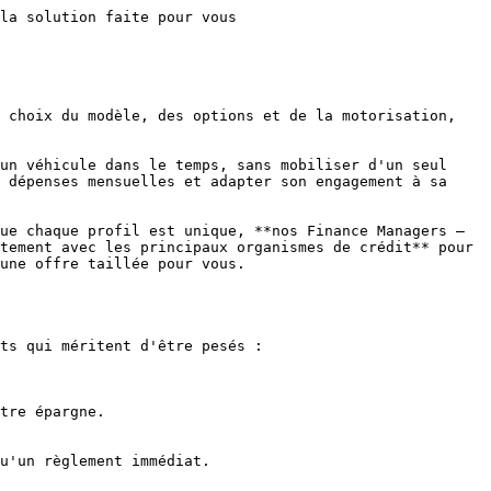
ences entre ces formules est une chose. Trouver celle qui correspond à **votre profil, votre budget et votre projet de vie**, c'est notre métier.

Chez SN Diffusion, **nos Finance Managers sont des spécialistes exclusivement dédiés au financement automobile.** Ils ne sont pas généralistes : leur expertise, c'est votre dossier de financement, de A à Z.

Concrètement, ils :

- **Étudient votre situation personnelle** : (revenus, apport éventuel, durée souhaitée, usage du véhicule).
- **Sélectionnent les offres les plus adaptées** : parmi les principaux organismes de crédit avec lesquels nous travaillons en partenariat.
- **Négocient** : pour obtenir les taux et conditions les plus favorables.
- **Vous accompagnent jusqu'à la signature** : avec des explications claires à chaque étape.

**Résultat :** vous arrivez à la décision en toute confiance, avec une offre personnalisée et compétitive, sans avoir à démarcher vous-même plusieurs organismes.

     Le financement automobile, simplifié et personnalisé 
------------------------------------------------------

Que vous souhaitiez **louer avec option d'achat**, opter pour **la souplesse d'un crédit-ballon** ou choisir **la sécurité d'un crédit classique**, il existe une solution de financement automobile adaptée à votre situation.

L'essentiel est de ne pas choisir seul. Les critères à prendre en compte — durée, apport, usage, valeur résiduelle, taux — sont nombreux et interdépendants. C'est précisément pour cela que l'équipe SN Diffusion met à votre disposition des experts capables de vous guider avec précision et bienveillance, comme c’est le cas depuis 1990.

**Prenez rendez-vous avec nos Finance Managers** et faites de votre prochain véhicule une décision financièrement avisée.

*Vous avez une question sur le financement de votre prochain véhicule ? Contactez-nous directement via notre formulaire ou rendez-vous en concession — nos conseillers sont disponibles pour vous répondre.*

      Questions fréquentes sur le financement 
-----