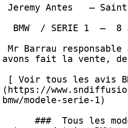
 Jeremy Antes   — Saint Étienne de Thulmon   

  BMW  / SERIE 1  —  8 août 2025 

 Mr Barrau responsable atelier, avec qui nous 
avons fait la vente, de
 [ Voir tous les avis BMW SERIE 1 → ]
(https://www.sndiffusio
bmw/modele-serie-1) 

      ###  Tous les modèles BMW occasions chez 