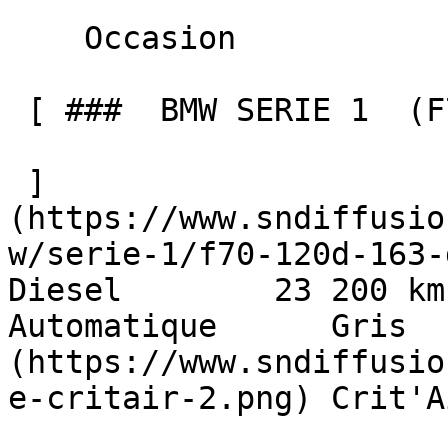
    Occasion    

 [ ###  BMW SERIE 1  (F70) 120D 163 DKG7 M SPORT  

 ]
(https://www.sndiffusio
w/serie-1/f70-120d-163-dk
Diesel        23 200 km     
Automatique      Gris  
(https://www.sndiffusio
e-critair-2.png) Crit'A