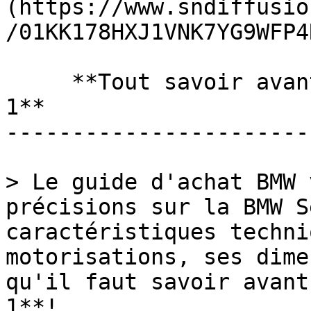
(https://www.sndiffusio
/01KK178HXJ1VNK7YG9WFP4
     **Tout savoir avant d'acheter une Bmw Série 
1**

-----------------------
> Le guide d'achat BMW 
précisions sur la BMW S
caractéristiques techni
motorisations, ses dime
qu'il faut savoir avant
1**!
