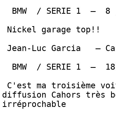
  BMW  / SERIE 1  —  8 juillet 2026 

 Nickel garage top!!

 Jean-Luc Garcia   — Cahors   

  BMW  / SERIE 1  —  18 février 2026 

 C'est ma troisième voiture achetée chez sn 
diffusion Cahors très b
irréprochable
