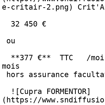
e-critair-2.png) Crit'A
  32 450 €

 ou

  **377 €**  TTC   /mois      en LOA pendant 60 
mois

 hors assurance facultative  

  ![Cupra FORMENTOR]
(https://www.sndiffusio