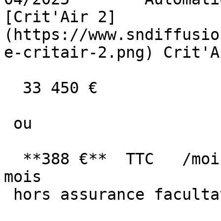
[Crit'Air 2]
(https://www.sndiffusio
e-critair-2.png) Crit'A
  33 450 €

 ou

  **388 €**  TTC   /mois      en LOA pendant 60 
mois

 hors assurance facultative  
