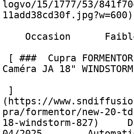
logvo/15/1777/53/841f70
11add38cd30f.jpg?w=600) 
    Occasion      Faible Km    

 [ ###  Cupra FORMENTOR  NEW 2.0 TDI 150 DSG7 GPS 
Caméra JA 18" WINDSTORM 
 ]
(https://www.sndiffusio
pra/formentor/new-20-td
18-windstorm-827)     Dies
04/2025        Automati