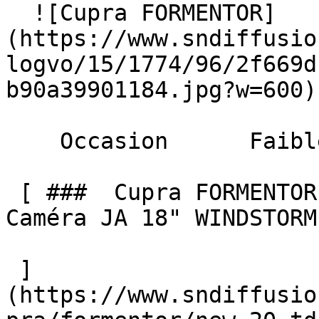
  ![Cupra FORMENTOR]
(https://www.sndiffusio
logvo/15/1774/96/2f669d
b90a39901184.jpg?w=600) 
    Occasion      Faible Km    

 [ ###  Cupra FORMENTOR  NEW 2.0 TDI 150 DSG7 GPS 
Caméra JA 18" WINDSTORM 
 ]
(https://www.sndiffusio