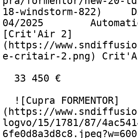
pra/formentor/new-20-td
18-windstorm-822)     Dies
04/2025        Automati
[Crit'Air 2]
(https://www.sndiffusio
e-critair-2.png) Crit'A
  33 450 €

  ![Cupra FORMENTOR]
(https://www.sndiffusio
logvo/15/1781/87/4ac541
6fe0d8a3d8c8.jpeg?w=600)