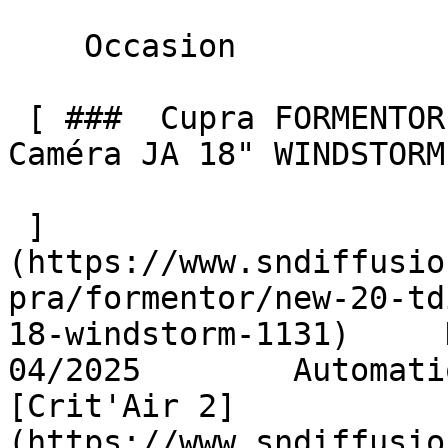
    Occasion    

 [ ###  Cupra FORMENTOR  NEW 2.0 TDI 150 DSG7 GPS 
Caméra JA 18" WINDSTORM 
 ]
(https://www.sndiffusio
pra/formentor/new-20-td
18-windstorm-1131)     Die
04/2025        Automati
[Crit'Air 2]
(https://www.sndiffusio