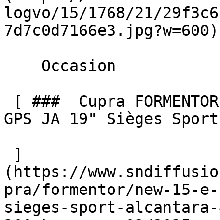
logvo/15/1768/21/29f3c6
7d7c0d7166e3.jpg?w=600) 
    Occasion    

 [ ###  Cupra FORMENTOR  NEW 1.5 e-TSI 150 DSG7 
GPS JA 19" Sièges Sport
 ]
(https://www.sndiffusio
pra/formentor/new-15-e-
sieges-sport-alcantara-