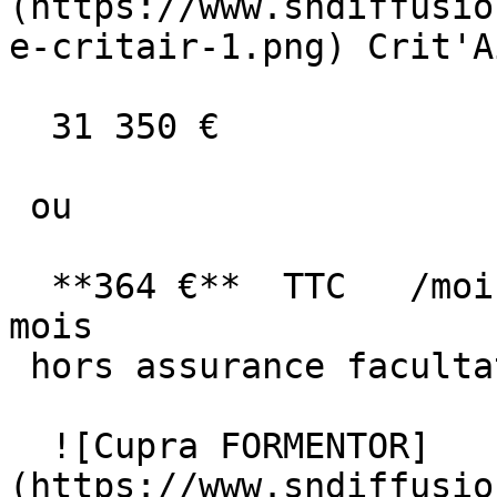
(https://www.sndiffusio
e-critair-1.png) Crit'A
  31 350 €

 ou

  **364 €**  TTC   /mois      en LOA pendant 60 
mois

 hors assurance facultative  

  ![Cupra FORMENTOR]
(https://www.sndiffusio