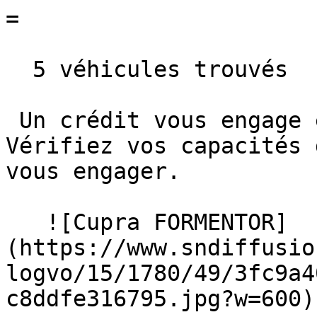
=

  5 véhicules trouvés

 Un crédit vous engage et doit être remboursé. 
Vérifiez vos capacités 
vous engager. 

   ![Cupra FORMENTOR]
(https://www.sndiffusio
logvo/15/1780/49/3fc9a4
c8ddfe316795.jpg?w=600) 