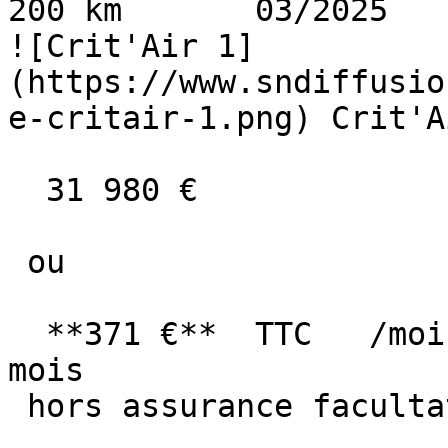
200 km       03/2025     
![Crit'Air 1]
(https://www.sndiffusio
e-critair-1.png) Crit'A
  31 980 €

 ou

  **371 €**  TTC   /mois      en LOA pendant 60 
mois

 hors assurance facultative  
