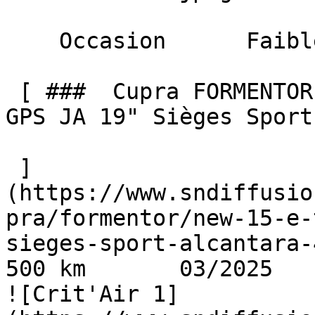
    Occasion      Faible Km    

 [ ###  Cupra FORMENTOR  NEW 1.5 e-TSI 150 DSG7 
GPS JA 19" Sièges Sport
 ]
(https://www.sndiffusio
pra/formentor/new-15-e-
sieges-sport-alcantara-
500 km       03/2025     
![Crit'Air 1]