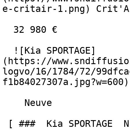
e-critair-1.png) Crit'A
  32 980 €

  ![Kia SPORTAGE]
(https://www.sndiffusio
logvo/16/1784/72/99dfca
f1b84027307a.jpg?w=600) 
    Neuve    

 [ ###  Kia SPORTAGE  NEW 1.6 T-GDI HEV 239 BVA6 