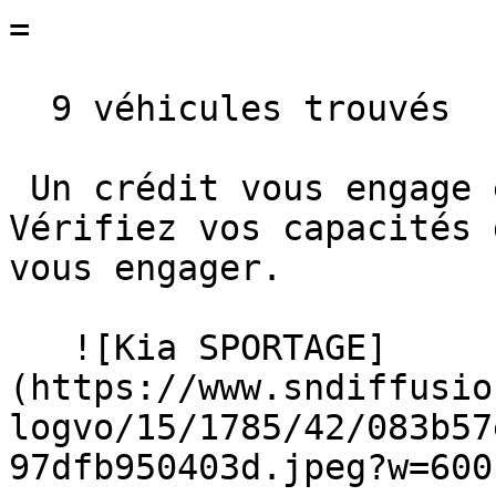
=

  9 véhicules trouvés

 Un crédit vous engage et doit être remboursé. 
Vérifiez vos capacités 
vous engager. 

   ![Kia SPORTAGE]
(https://www.sndiffusio
logvo/15/1785/42/083b57
97dfb950403d.jpeg?w=600)