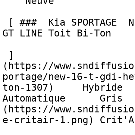
    Neuve    

 [ ###  Kia SPORTAGE  NEW 1.6 T-GDI HEV 239 BVA6 
GT LINE Toit Bi-Ton  

 ]
(https://www.sndiffusio
portage/new-16-t-gdi-he
ton-1307)     Hybride      
Automatique      Gris  
(https://www.sndiffusio
e-critair-1.png) Crit'A