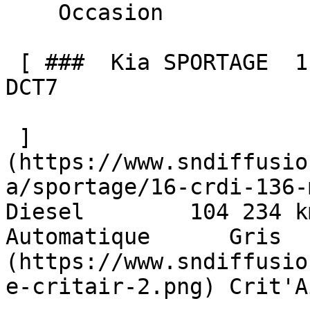
    Occasion    

 [ ###  Kia SPORTAGE  1.6 CRDI 136 MHEV MOTION 
DCT7  

 ]
(https://www.sndiffusio
a/sportage/16-crdi-136-mh
Diesel        104 234 km    
Automatique      Gris  
(https://www.sndiffusio
e-critair-2.png) Crit'A