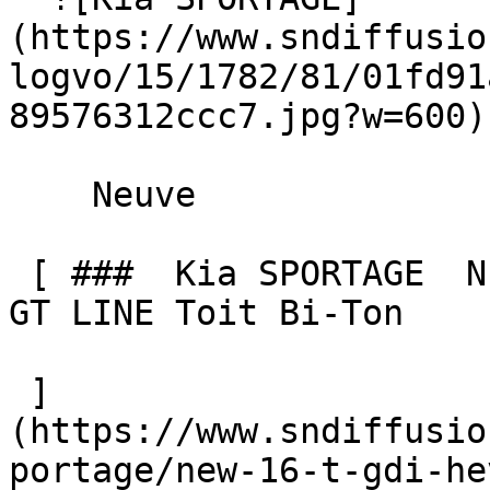
(https://www.sndiffusio
logvo/15/1782/81/01fd91
89576312ccc7.jpg?w=600) 
    Neuve    

 [ ###  Kia SPORTAGE  NEW 1.6 T-GDI HEV 239 BVA6 
GT LINE Toit Bi-Ton  

 ]
(https://www.sndiffusio
portage/new-16-t-gdi-he