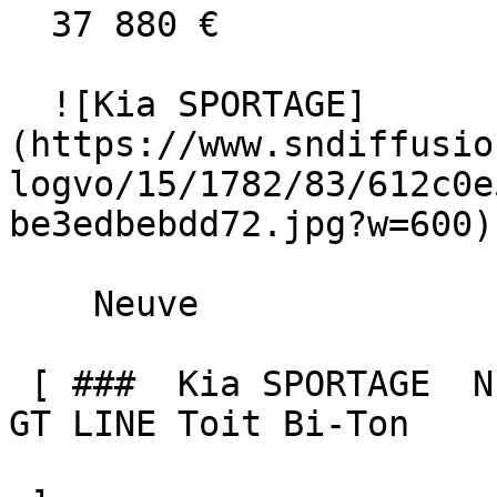
  37 880 €

  ![Kia SPORTAGE]
(https://www.sndiffusio
logvo/15/1782/83/612c0e
be3edbebdd72.jpg?w=600) 
    Neuve    

 [ ###  Kia SPORTAGE  NEW 1.6 T-GDI HEV 239 BVA6 
GT LINE Toit Bi-Ton  
