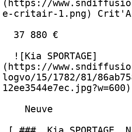
(https://www.sndiffusio
e-critair-1.png) Crit'A
  37 880 €

  ![Kia SPORTAGE]
(https://www.sndiffusio
logvo/15/1782/81/86ab75
12ee3544e7ec.jpg?w=600) 
    Neuve    

 [ ###  Kia SPORTAGE  NEW 1.6 T-GDI HEV 239 BVA6 