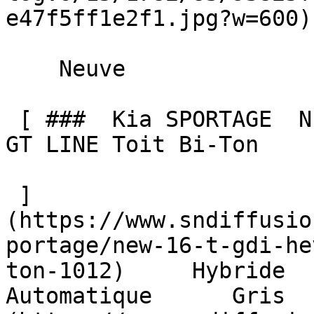
e47f5ff1e2f1.jpg?w=600) 
    Neuve    

 [ ###  Kia SPORTAGE  NEW 1.6 T-GDI HEV 239 BVA6 
GT LINE Toit Bi-Ton  

 ]
(https://www.sndiffusio
portage/new-16-t-gdi-he
ton-1012)     Hybride      
Automatique      Gris  