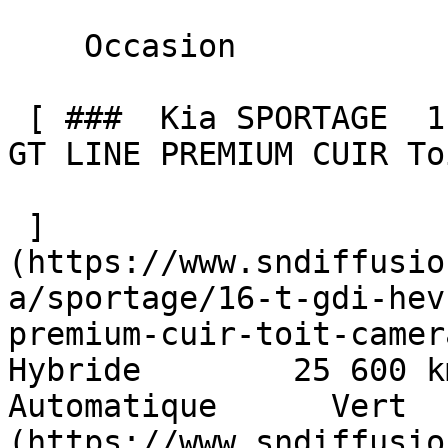
    Occasion    

 [ ###  Kia SPORTAGE  1.6 T-GDI HEV 230 BVA6 4x4 
GT LINE PREMIUM CUIR To
 ]
(https://www.sndiffusio
a/sportage/16-t-gdi-hev
premium-cuir-toit-camera-3
Hybride        25 600 km    
Automatique      Vert  
(https://www.sndiffusio