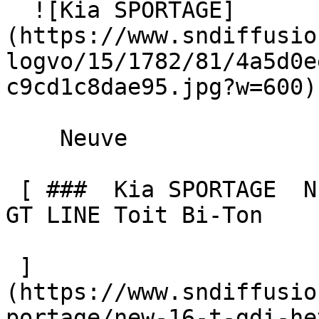
  ![Kia SPORTAGE]
(https://www.sndiffusio
logvo/15/1782/81/4a5d0e
c9cd1c8dae95.jpg?w=600) 
    Neuve    

 [ ###  Kia SPORTAGE  NEW 1.6 T-GDI HEV 239 BVA6 
GT LINE Toit Bi-Ton  

 ]
(https://www.sndiffusio
portage/new-16-t-gdi-he