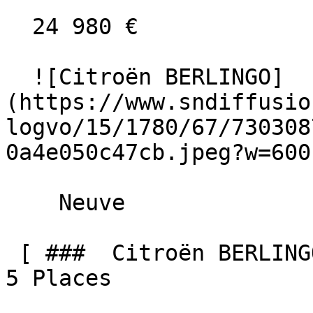
  24 980 €

  ![Citroën BERLINGO]
(https://www.sndiffusio
logvo/15/1780/67/730308
0a4e050c47cb.jpeg?w=600)
    Neuve    

 [ ###  Citroën BERLINGO  BlueHDi 100 BV6 MAX N-1 
5 Places  
