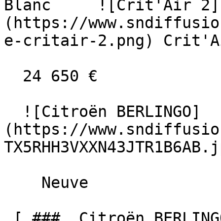
Blanc     ![Crit'Air 2]
(https://www.sndiffusio
e-critair-2.png) Crit'A
  24 650 €

  ![Citroën BERLINGO]
(https://www.sndiffusio
TX5RHH3VXXN43JTR1B6AB.jp
    Neuve    

 [ ###  Citroën BERLINGO  BlueHDi 100 BV6 MAX N-1 