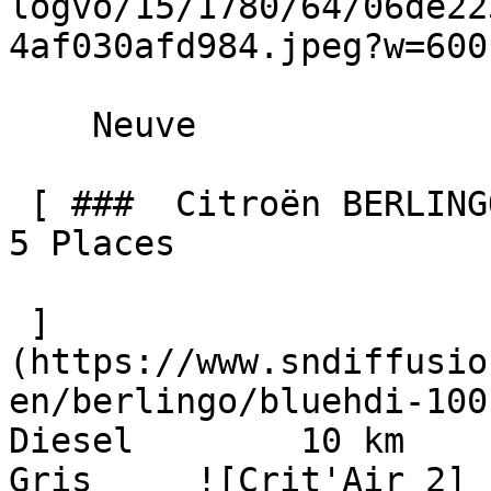
logvo/15/1780/64/06de22
4af030afd984.jpeg?w=600)
    Neuve    

 [ ###  Citroën BERLINGO  BlueHDi 100 BV6 MAX N-1 
5 Places  

 ]
(https://www.sndiffusio
en/berlingo/bluehdi-100-b
Diesel        10 km      
Gris     ![Crit'Air 2]