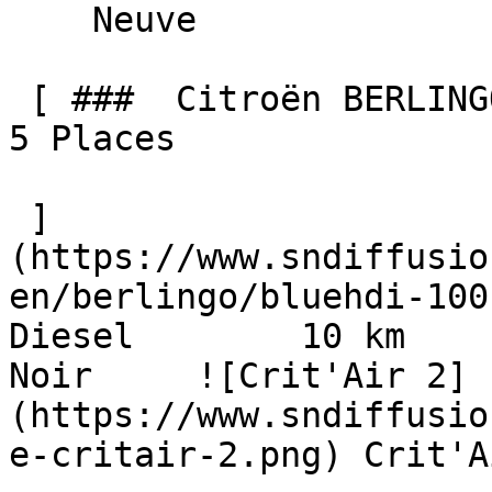
    Neuve    

 [ ###  Citroën BERLINGO  BlueHDi 100 BV6 MAX N-1 
5 Places  

 ]
(https://www.sndiffusio
en/berlingo/bluehdi-100-b
Diesel        10 km      
Noir     ![Crit'Air 2]
(https://www.sndiffusio
e-critair-2.png) Crit'A