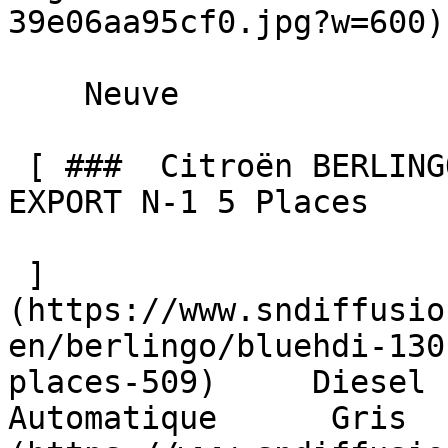
39e06aa95cf0.jpg?w=600) 
    Neuve    

 [ ###  Citroën BERLINGO  BlueHDi 130 EAT8 MAX 
EXPORT N-1 5 Places  

 ]
(https://www.sndiffusio
en/berlingo/bluehdi-130
places-509)     Diesel    
Automatique      Gris  