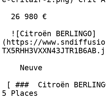
  26 980 €

  ![Citroën BERLINGO]
(https://www.sndiffusio
TX5RHH3VXXN43JTR1B6AB.jp
    Neuve    

 [ ###  Citroën BERLINGO  BlueHDi 130 EAT8 MAX N-1 
5 Places  
