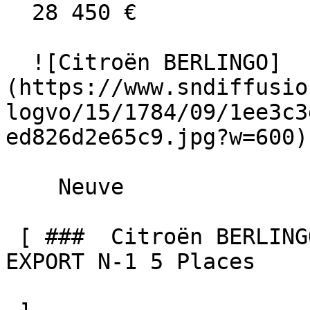
  28 450 €

  ![Citroën BERLINGO]
(https://www.sndiffusio
logvo/15/1784/09/1ee3c3
ed826d2e65c9.jpg?w=600) 
    Neuve    

 [ ###  Citroën BERLINGO  BlueHDi 130 EAT8 MAX 
EXPORT N-1 5 Places  
