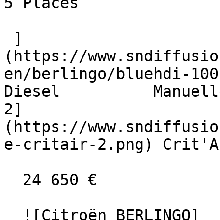
5 Places  

 ]
(https://www.sndiffusio
en/berlingo/bluehdi-100-b
Diesel          Manuell
2]
(https://www.sndiffusio
e-critair-2.png) Crit'A
  24 650 €

  ![Citroën BERLINGO]