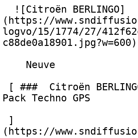
  ![Citroën BERLINGO]
(https://www.sndiffusio
logvo/15/1774/27/412f62
c88de0a18901.jpg?w=600) 
    Neuve    

 [ ###  Citroën BERLINGO  BlueHDi 130 EAT8 MAX 
Pack Techno GPS  

 ]
(https://www.sndiffusio