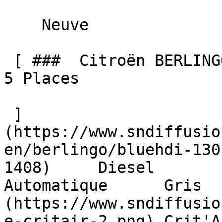
    Neuve    

 [ ###  Citroën BERLINGO  BlueHDi 130 EAT8 MAX N-1 
5 Places  

 ]
(https://www.sndiffusio
en/berlingo/bluehdi-130
1408)     Diesel        10 
Automatique      Gris  
(https://www.sndiffusio
e-critair-2.png) Crit'A