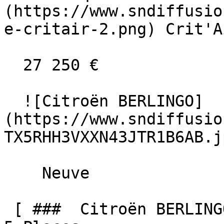
(https://www.sndiffusio
e-critair-2.png) Crit'A
  27 250 €

  ![Citroën BERLINGO]
(https://www.sndiffusio
TX5RHH3VXXN43JTR1B6AB.jp
    Neuve    

 [ ###  Citroën BERLINGO  BlueHDi 100 BV6 MAX N-1 