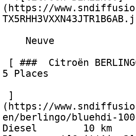
(https://www.sndiffusio
TX5RHH3VXXN43JTR1B6AB.jp
    Neuve    

 [ ###  Citroën BERLINGO  BlueHDi 100 BV6 MAX N-1 
5 Places  

 ]
(https://www.sndiffusio
en/berlingo/bluehdi-100-b
Diesel        10 km      