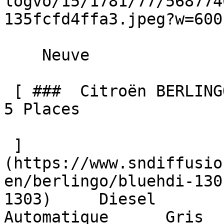
logvo/15/1781/77/568774
135fcfd4ffa3.jpeg?w=600)
    Neuve    

 [ ###  Citroën BERLINGO  BlueHDi 130 EAT8 MAX N-1 
5 Places  

 ]
(https://www.sndiffusio
en/berlingo/bluehdi-130
1303)     Diesel        10 
Automatique      Gris  