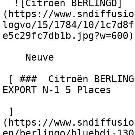
  ![Citroën BERLINGO]
(https://www.sndiffusio
logvo/15/1784/10/1c7d8f
e5c29fc7db1b.jpg?w=600) 
    Neuve    

 [ ###  Citroën BERLINGO  BlueHDi 130 EAT8 MAX 
EXPORT N-1 5 Places  

 ]
(https://www.sndiffusio
en/berlingo/bluehdi-130