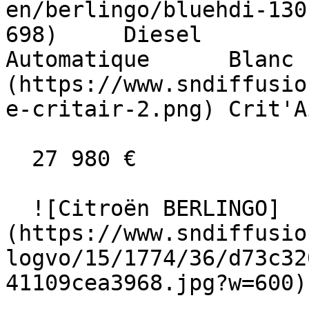
en/berlingo/bluehdi-130
698)     Diesel        10 k
Automatique      Blanc 
(https://www.sndiffusio
e-critair-2.png) Crit'A
  27 980 €

  ![Citroën BERLINGO]
(https://www.sndiffusio
logvo/15/1774/36/d73c32
41109cea3968.jpg?w=600) 