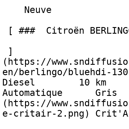
    Neuve    

 [ ###  Citroën BERLINGO  BlueHDi 130 EAT8 MAX GPS  

 ]
(https://www.sndiffusio
en/berlingo/bluehdi-130-e
Diesel        10 km       11
Automatique      Gris  
(https://www.sndiffusio
e-critair-2.png) Crit'A