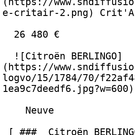
(https://www.sndiffusio
e-critair-2.png) Crit'A
  26 480 €

  ![Citroën BERLINGO]
(https://www.sndiffusio
logvo/15/1784/70/f22af4
1ea9c7deedf6.jpg?w=600) 
    Neuve    

 [ ###  Citroën BERLINGO  BlueHDi 130 EAT8 MAX 