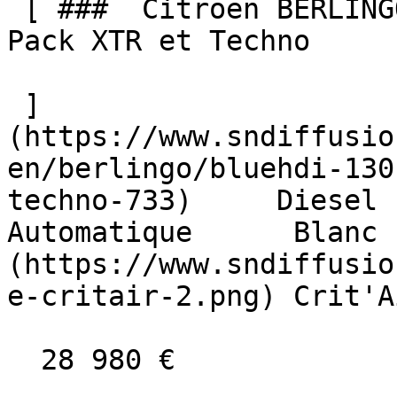
 [ ###  Citroën BERLINGO  BlueHDi 130 EAT8 MAX 
Pack XTR et Techno  

 ]
(https://www.sndiffusio
en/berlingo/bluehdi-130
techno-733)     Diesel    
Automatique      Blanc 
(https://www.sndiffusio
e-critair-2.png) Crit'A
  28 980 €
