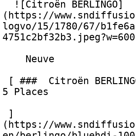
  ![Citroën BERLINGO]
(https://www.sndiffusio
logvo/15/1780/67/b1fe6a
4751c2bf32b3.jpeg?w=600)
    Neuve    

 [ ###  Citroën BERLINGO  BlueHDi 100 BV6 MAX N-1 
5 Places  

 ]
(https://www.sndiffusio
en/berlingo/bluehdi-100-b