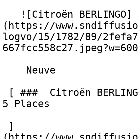
   ![Citroën BERLINGO]
(https://www.sndiffusio
logvo/15/1782/89/2fefa7
667fcc558c27.jpeg?w=600)
    Neuve    

 [ ###  Citroën BERLINGO  BlueHDi 130 EAT8 MAX N-1 
5 Places  

 ]
(https://www.sndiffusio