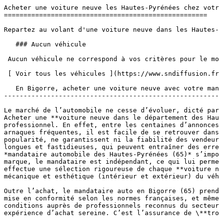
Acheter une voiture neuve les Hautes-Pyrénées chez votr
====================================================

Repartez au volant d'une voiture neuve dans les Hautes-
   ### Aucun véhicule

 Aucun véhicule ne correspond à vos critères pour le moment.

 [ Voir tous les véhicules ](https://www.sndiffusion.fr/mandataire) 

   En Bigorre, acheter une voiture neuve avec votre mandataire des Hautes-Pyrénées (65)

-------------------------------------------------------
Le marché de l’automobile ne cesse d’évoluer, dicté par
Acheter une **voiture neuve dans le département des Hau
professionnel. En effet, entre les centaines d’annonces
arnaques fréquentes, il est facile de se retrouver dans
popularité, ne garantissent ni la fiabilité des vendeur
longues et fastidieuses, qui peuvent entraîner des erre
*mandataire automobile des Hautes-Pyrénées (65)* s’impo
marque, le mandataire est indépendant, ce qui lui perme
effectue une sélection rigoureuse de chaque **voiture n
mécanique et esthétique (intérieur et extérieur) du véh
Outre l’achat, le mandataire auto en Bigorre (65) prend
mise en conformité selon les normes françaises, et même
conditions auprès de professionnels reconnus du secteur
expérience d’achat sereine. C’est l’assurance de \**tro