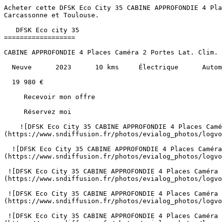
Acheter cette DFSK Eco City 35 CABINE APPROFONDIE 4 Places Caméra 2 Portes Lat. Clim. Bluetooth Vitré Électrique au prix de 19980€ à Albi, Montauban, Castres, Cahors, Carcassonne et Toulouse.               

   DFSK Eco city 35 
==================

CABINE APPROFONDIE 4 Places Caméra 2 Portes Lat. Clim. Bluetooth Vitré

  Neuve      2023      10 kms     Électrique      Automatique 

  19 980 €   

     Recevoir mon offre 

     Réservez moi 

    ![DFSK Eco City 35 CABINE APPROFONDIE 4 Places Caméra 2 Portes Lat. Clim. Bluetooth Vitré](https://www.sndiffusion.fr/photos/evialog_photos/logvo/1746/1/95738/6c66674a-2d7d-48fc-854c-bfee61e81a28.png?w=750)    Autres coloris disponibles 

  ![DFSK Eco City 35 CABINE APPROFONDIE 4 Places Caméra 2 Portes Lat. Clim. Bluetooth Vitré - Photo 2](https://www.sndiffusion.fr/photos/evialog_photos/logvo/1746/1/95739/2a0afea3-f4ec-496a-a474-852473ddf8e4.png?w=600)  

 ![DFSK Eco City 35 CABINE APPROFONDIE 4 Places Caméra 2 Portes Lat. Clim. Bluetooth Vitré - Photo 3](https://www.sndiffusion.fr/photos/evialog_photos/logvo/1746/1/95739/cb9c745f-fa7f-4449-b331-3555cb2ff2c0.png?w=600)  

 ![DFSK Eco City 35 CABINE APPROFONDIE 4 Places Caméra 2 Portes Lat. Clim. Bluetooth Vitré - Photo 4](https://www.sndiffusion.fr/photos/evialog_photos/logvo/1746/1/95739/12039bbe-e4ae-4784-8d8e-f4c7fd8616ed.png?w=600)  

 ![DFSK Eco City 35 CABINE APPROFONDIE 4 Places Caméra 2 Portes Lat. Clim. Bluetooth Vitré - Photo 5](https://www.sndiffusion.fr/photos/evialog_photos/logvo/1746/1/95739/aa35449a-a25a-455a-99f3-dee2bd556bec.png?w=600)  +19 photos 

        /  

      ![]() 

 ![]() 

 ![]() 

   ![Photo 1]() 

       ![]()   

   Neuve      2023      10 kms     Électrique      Automatique 

  Caractéristiques
----------------

     Partager   

Année

2023

Kilométrage

10 km

Énergie

Électrique

Boîte de vitesses

Automatique

Puissance

82 ch / 5 cv fiscaux

Portes

4

Places

4

Couleur extérieure

Gris alu

Couleur intérieure

Anthracite

Sellerie

Tissu

1ère immatriculation

31/03/2025

Référence

40456

  Points forts
------------

     Climatisation Automatique     Jantes Alu     Apple Carplay / Android Auto     Caméra de recul    + 14 autres  

     Consommation et émissions
-------------------------

      ![Crit'Air 0](https://www.sndiffusion.fr/images/critair/vignette-critair-0.png)Crit'Air

0

    Équipements
-----------

  ### Équipements de série (18)

    2 portes latérales 

   2 portes latérales coulissantes 

   ABS 

   Aide au stationnement AR 

   Antibrouillards AV et AR 

   Bluetooth 

   Caméra de recul 

   Climatisation 

   DAB 

   ESP 

   Ecran tactile avec sytème d'exploitation Android 

   Fermeture centralisée 

   Jantes 14'' 

   Lecteur vidéo 

   Ordinateur de bord 

   Protection sol zone de chargement 

   Radio 

   USB 

        Le mot du vendeur > “ Découvrez le DFSK Eco City 35 Cabine Approfondie, un utilitaire électrique neuf et performant, idéal pour vos besoins professionnels. Avec sa transmission automatique et sa puissance de 82 chevaux, il allie agilité et confort. Profitez de sa couleur gris alu élégante et de son Crit'Air 0 pour une circulation optimale en ville. TVA récupérable, cet utilitaire est un investissement malin pour votre entreprise. 
> 
>  ”

Garantie incluse

3 ANS OU 50 000 KM