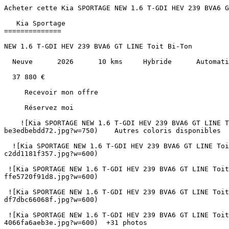
Acheter cette Kia SPORTAGE NEW 1.6 T-GDI HEV 239 BVA6 GT LINE Toit Bi-Ton Hybride au prix de 37880€ à Albi, Montauban, Castres, Cahors, Carcassonne et Toulouse.               

   Kia Sportage 
==============

NEW 1.6 T-GDI HEV 239 BVA6 GT LINE Toit Bi-Ton

  Neuve      2026      10 kms     Hybride      Automatique 

  37 880 €   

     Recevoir mon offre 

     Réservez moi 

    ![Kia SPORTAGE NEW 1.6 T-GDI HEV 239 BVA6 GT LINE Toit Bi-Ton](https://www.sndiffusion.fr/photos/evialog_photos/logvo/15/1782/83/612c0e53-54eb-4381-a65a-be3edbebdd72.jpg?w=750)    Autres coloris disponibles 

  ![Kia SPORTAGE NEW 1.6 T-GDI HEV 239 BVA6 GT LINE Toit Bi-Ton - Photo 2](https://www.sndiffusion.fr/photos/evialog_photos/logvo/15/1782/83/99e229df-bc86-4f14-a3ea-c2dd1181f357.jpg?w=600)  

 ![Kia SPORTAGE NEW 1.6 T-GDI HEV 239 BVA6 GT LINE Toit Bi-Ton - Photo 3](https://www.sndiffusion.fr/photos/evialog_photos/logvo/15/1782/83/68359400-5dd2-45d9-889a-ffe5720f91d8.jpg?w=600)  

 ![Kia SPORTAGE NEW 1.6 T-GDI HEV 239 BVA6 GT LINE Toit Bi-Ton - Photo 4](https://www.sndiffusion.fr/photos/evialog_photos/logvo/15/1782/83/4d6b7c5c-15a0-41ba-9477-df7dbc66068f.jpg?w=600)  

 ![Kia SPORTAGE NEW 1.6 T-GDI HEV 239 BVA6 GT LINE Toit Bi-Ton - Photo 5](https://www.sndiffusion.fr/photos/evialog_photos/logvo/15/1782/83/f10f5b39-e96f-4093-8896-4066fa6aeb3e.jpg?w=600)  +31 photos 

        /  

      ![]() 

 ![]() 

 ![]() 

   ![Photo 1]() 

       ![]()   

   Neuve      2026      10 kms     Hybride      Automatique 

  Caractéristiques
----------------

     Partager   

Année

2026

Kilométrage

10 km

Énergie

Hybride

Boîte de vitesses

Automatique

Puissance

239 ch / 10 cv fiscaux

Portes

5

Places

5

Cylindrée

1590 cm³

Couleur extérieure

Gris eclipse

Couleur intérieure

Noir

Sellerie

Cuir-tissus

1ère immatriculation

02/04/2026

Référence

59281

    Consommation et émissions
-------------------------

        C   

CO₂

131 g/km

   ![Crit'Air 1](https://www.sndiffusion.fr/images/critair/vignette-critair-1.png)Crit'Air

1

    Équipements
-----------

 ### Options incluses (3)

   Total   2 450 €  

    Pack Toit ouvrant panoramique en verre - Toit ouvrant panoramique électrique (inclinable) - Console de toit avec éclairage intérieur LED 

   1 000 €   

   Peinture Métal 

   950 €   

   Toit peint en couleur contrastée noir brillant (bi-ton) 

   500 €   

        Le mot du vendeur > “ **Découvrez le Kia SPORTAGE NEW 1.6 T-GDI HEV 239 BVA6 GT LINE en édition Toit Bi-Ton**
> 
> Ce SUV hybride allie élégance et performance avec ses 239 chevaux et une consommation respectueuse de l'environnement (Crit'Air 1). Son design moderne et ses finitions soignées, comme les rétroviseurs rabattables électriques, en font un véhicule haut de gamme prêt à vous accompagner au quotidien.
> 
> Garantie constructeur incluse et TVA récupérable pour les professionnels, ce modèle 2026 représente un investissement judicieux dès aujourd'hui. 
> 
>  ”

Garantie incluse

CONSTRUCTEUR

Contrôle 100 points

Véhicule révisé et vérifié

Reprise possible

Estimation gratuite et immédiate

   Données techniques
------------------

 Poids 

      Poids à vide  1665 kg  

    ![SN Diffusion Albi](https://www.sndiffusion.fr/storage/219/conversions/01KSPZ0BER7JK5ZCXSVEEWECFM-sidebar.webp) ### SN Diffusion Albi

   Fermée 

    [ 05 63 47 10 00 ](tel:+33563471000) 

    Du Lundi au Vendredi : 
08:45-12:00 et 14:00-19:00
Le Sa