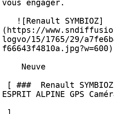
vous engager. 

   ![Renault SYMBIOZ]
(https://www.sndiffusio
logvo/15/1765/29/a7fe6b
f66643f4810a.jpg?w=600) 
    Neuve    

 [ ###  Renault SYMBIOZ  E-Tech full hybrid 160 
ESPRIT ALPINE GPS Camér
 ]