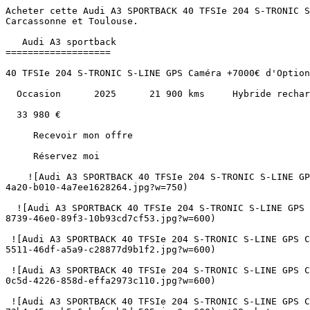
Acheter cette Audi A3 SPORTBACK 40 TFSIe 204 S-TRONIC S-LINE GPS Caméra +7000€ d'Options Hybride rechargeable au prix de 33980€ à Albi, Montauban, Castres, Cahors, Carcassonne et Toulouse.               

   Audi A3 sportback 
===================

40 TFSIe 204 S-TRONIC S-LINE GPS Caméra +7000€ d'Options

  Occasion      2025      21 900 kms     Hybride rechargeable      Automatique 

  33 980 €   

     Recevoir mon offre 

     Réservez moi 

    ![Audi A3 SPORTBACK 40 TFSIe 204 S-TRONIC S-LINE GPS Caméra +7000€ d'Options](https://www.sndiffusion.fr/photos/evialog_photos/logvo/15/1783/93/eb1a099e-ec20-4a20-b010-4a7ee1628264.jpg?w=750)  

  ![Audi A3 SPORTBACK 40 TFSIe 204 S-TRONIC S-LINE GPS Caméra +7000€ d'Options - Photo 2](https://www.sndiffusion.fr/photos/evialog_photos/logvo/15/1783/93/b3ccbcd9-8739-46e0-89f3-10b93cd7cf53.jpg?w=600)  

 ![Audi A3 SPORTBACK 40 TFSIe 204 S-TRONIC S-LINE GPS Caméra +7000€ d'Options - Photo 3](https://www.sndiffusion.fr/photos/evialog_photos/logvo/15/1783/93/168f5302-5511-46df-a5a9-c28877d9b1f2.jpg?w=600)  

 ![Audi A3 SPORTBACK 40 TFSIe 204 S-TRONIC S-LINE GPS Caméra +7000€ d'Options - Photo 4](https://www.sndiffusion.fr/photos/evialog_photos/logvo/15/1783/93/4f75b571-0c5d-4226-858d-effa2973c110.jpg?w=600)  

 ![Audi A3 SPORTBACK 40 TFSIe 204 S-TRONIC S-LINE GPS Caméra +7000€ d'Options - Photo 5](https://www.sndiffusion.fr/photos/evialog_photos/logvo/15/1783/93/79ccd8ef-73b4-45ec-b5e6-bafaeb2de505.jpg?w=600)  +28 photos 

        /  

      ![]() 

 ![]() 

 ![]() 

   ![Photo 1]() 

       ![]()   

   Occasion      2025      21 900 kms     Hybride rechargeable      Automatique 

  Caractéristiques
----------------

     Partager   

Année

2025

Kilométrage

21 900 km

Énergie

Hybride rechargeable

Boîte de vitesses

Automatique

Puissance

204 ch / 8 cv fiscaux

Portes

5

Places

5

Cylindrée

1395 cm³

Couleur extérieure

Noir mythic metal

Couleur intérieure

Noir

Sellerie

Cuir / tissus

1ère immatriculation

30/05/2025

Référence

59609

  Points forts
------------

     Hayon motorisé     Sièges électriques     Apple Carplay / Android Auto     Caméra de recul    + 50 autres  

     Consommation et émissions
-------------------------

        A   

CO₂

26 g/km

   ![Crit'Air 1](https://www.sndiffusion.fr/images/critair/vignette-critair-1.png)Crit'Air

1

    Équipements
-----------

 ### Options incluses (10)

   Total   7 543 €  

    Direction Progressive 

   188 €   

   Eclairage d'Ambiance 

   312 €   

   Hayon Motorisé 

   535 €   

   Pack Assistance Conduite 

   847 €   

   Pack Confort 

   517 €   

   Pack Confort Plus 

   946 €   

   Pack Infotainment Navigation Plus 

   2 240 €   

   Pare-Brise verre insonorisant 

   187 €   

   Peinture Métal 

   900 €   

   Phares Matrix LED 

   871 €   

  ### Équipements de série (44)

    4 vitres électriques 

   Accoudoir central avant 

   Aileron de toit S line 

   Apple Car Play Android Auto 

   Appui tête AV et AR 

   Audi Drive Select 

   Audi SmartPhone Interface 

   Audi cruise control 

   Audi hold assist 

   Audi parking system plus Radar AV/AR 

   Audi sound system 

   Autonomie Maximale Electrique : 142Kms WLTP 

   Banquette 40/60 

   Caméra de recul 

   Ciel de pavillon noir 

   Climatisation auto 2 zones 

   Clé Confort 

   Contrôle pression des pneus 

   Détecteur de p