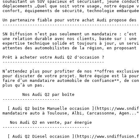
souhaitant un SUV spacieux et sécurisant, jeune conduct
déplacements …Quel que soit votre usage, notre équipe v
confort, équipements de sécurité, technologie embarquée
Un partenaire fiable pour votre achat Audi propose des 
-------------------------------------------------------
SN Diffusion n’est pas seulement un mandataire : c’est 
une relation durable avec nos clients, basée sur : une 
expertise technique solide et toujours à jour, un servi
attentes des automobilistes de la région, en proposant 
Prêt à acheter votre Audi Q2 d'occasion ?

-----------------------------------------

N’attendez plus pour profiter de nos **offres exclusive
pour discuter de votre projet. Notre équipe est là pour
faire d’un mandataire automobile de confiance**, de con
plus qu’à un pas.

        Nos Audi Q2 par boîte 

-----------------------

  [ Audi Q2 boîte Manuelle occasion ](https://www.sndiffusion.fr/mandataire/occasion/audi/q2/boite-manuelle "Achetez votre Audi occasion Q2 boite Manuelle chez votre 
mandataire auto à Toulouse, Albi, Carcassonne, Agen..."
   Nos Audi Q2 en vente, par énergie 

-----------------------------------

  [ Audi Q2 Diesel occasion ](https://www.sndiffusion.fr/mandataire/occasion/audi/q2/energie-diesel "Achetez votre Audi Q2 Diesel occasion chez votre mandataire auto 