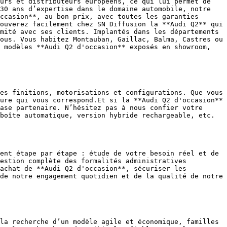
urs et distributeurs européens, ce qui lui permet de 
30 ans d’expertise dans le domaine automobile, notre 
ccasion**, au bon prix, avec toutes les garanties 
ouverez facilement chez SN Diffusion la **Audi Q2** qui 
mité avec ses clients. Implantés dans les départements 
ous. Vous habitez Montauban, Gaillac, Balma, Castres ou 
 modèles **Audi Q2 d'occasion** exposés en showroom, 
es finitions, motorisations et configurations. Que vous 
ure qui vous correspond.Et si la **Audi Q2 d'occasion** 
ase partenaire. N’hésitez pas à nous confier votre 
boîte automatique, version hybride rechargeable, etc.

ent étape par étape : étude de votre besoin réel et de 
estion complète des formalités administratives 
achat de **Audi Q2 d'occasion**, sécuriser les 
de notre engagement quotidien et de la qualité de notre 
la recherche d’un modèle agile et économique, familles 