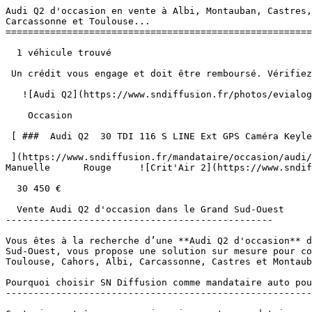
Audi Q2 d'occasion en vente à Albi, Montauban, Castres,
Carcassonne et Toulouse... 

=======================================================
  1 véhicule trouvé

 Un crédit vous engage et doit être remboursé. Vérifiez vos capacités de remboursement avant de vous engager. 

   ![Audi Q2](https://www.sndiffusion.fr/photos/evialog_photos/logvo/15/1781/26/636eb64d-8e9b-4778-bb78-f66917e9697e.jpg?w=600) 

    Occasion    

 [ ###  Audi Q2  30 TDI 116 S LINE Ext GPS Caméra Keyless JA 18"  

 ](https://www.sndiffusion.fr/mandataire/occasion/audi/q2/30-tdi-116-s-line-ext-gps-camera-keyless-ja-18-1152)     Diesel        25 400 km       04/2025        
Manuelle      Rouge     ![Crit'Air 2](https://www.sndif
  30 450 €

  Vente Audi Q2 d'occasion dans le Grand Sud-Ouest

------------------------------------------------

Vous êtes à la recherche d’une **Audi Q2 d'occasion** d
Sud-Ouest, vous propose une solution sur mesure pour co
Toulouse, Cahors, Albi, Carcassonne, Castres et Montaub
Pourquoi choisir SN Diffusion comme mandataire auto pou
-------------------------------------------------------