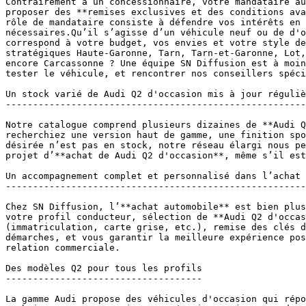
Contrairement à un concessionnaire, votre mandataire au
proposer des **remises exclusives et des conditions ava
rôle de mandataire consiste à défendre vos intérêts en 
nécessaires.Qu’il s’agisse d’un véhicule neuf ou de d'o
correspond à votre budget, vos envies et votre style de
stratégiques Haute-Garonne, Tarn, Tarn-et-Garonne, Lot,
encore Carcassonne ? Une équipe SN Diffusion est à moin
tester le véhicule, et rencontrer nos conseillers spéci
Un stock varié de Audi Q2 d'occasion mis à jour réguliè
-------------------------------------------------------
Notre catalogue comprend plusieurs dizaines de **Audi Q
recherchiez une version haut de gamme, une finition spo
désirée n’est pas en stock, notre réseau élargi nous pe
projet d’**achat de Audi Q2 d'occasion**, même s’il est
Un accompagnement complet et personnalisé dans l’achat 
-------------------------------------------------------
Chez SN Diffusion, l’**achat automobile** est bien plus
votre profil conducteur, sélection de **Audi Q2 d'occas
(immatriculation, carte grise, etc.), remise des clés d
démarches, et vous garantir la meilleure expérience pos
relation commerciale.

Des modèles Q2 pour tous les profils

------------------------------------

La gamme Audi propose des véhicules d'occasion qui répo