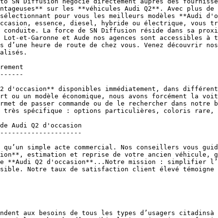
to SN Diffusion négocie directement auprès des fournisse
ntageuses** sur les **véhicules Audi Q2**. Avec plus de 
sélectionnant pour vous les meilleurs modèles **Audi d'o
ccasion, essence, diesel, hybride ou électrique, vous tr
 conduite. La force de SN Diffusion réside dans sa proxi
 Lot-et-Garonne et Aude nos agences sont accessibles à t
s d’une heure de route de chez vous. Venez découvrir nos
alisés.

rement

------

2 d'occasion** disponibles immédiatement, dans différent
rt ou un modèle économique, nous avons forcément la voit
rmet de passer commande ou de le rechercher dans notre b
 très spécifique : options particulières, coloris rare, 
de Audi Q2 d'occasion

---------------------

 qu’un simple acte commercial. Nos conseillers vous guid
ion**, estimation et reprise de votre ancien véhicule, g
e **Audi Q2 d'occasion**...Notre mission : simplifier l’
sible. Notre taux de satisfaction client élevé témoigne 
ndent aux besoins de tous les types d’usagers citadinsà 