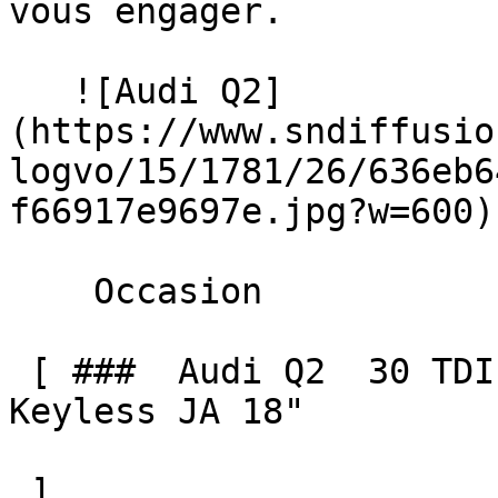
vous engager. 

   ![Audi Q2]
(https://www.sndiffusio
logvo/15/1781/26/636eb6
f66917e9697e.jpg?w=600) 
    Occasion    

 [ ###  Audi Q2  30 TDI 116 S LINE Ext GPS Caméra 
Keyless JA 18"  

 ]