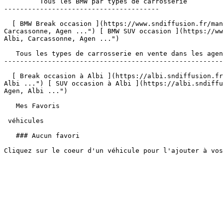
         Tous les BMW par types de carrosserie 

---------------------------------------

  [ BMW Break occasion ](https://www.sndiffusion.fr/mandataire/occasion/bmw/type-break "Achetez votre Break BMW occasion chez votre mandataire BMW à Albi, 
Carcassonne, Agen ...") [ BMW SUV occasion ](https://ww
Albi, Carcassonne, Agen ...")  

   Tous les types de carrosserie en vente dans les agences SN Diffusion 

-------------------------------------------------------
  [ Break occasion à Albi ](https://albi.sndiffusion.fr/mandataire/occasion/type-break "Achetez votre Break occasion chez votre mandataire à Montauban, Cahors, Agen, 
Albi ...") [ SUV occasion à Albi ](https://albi.sndiffu
Agen, Albi ...")  

   Mes Favoris

 véhicules

   ### Aucun favori
