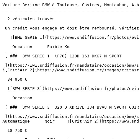
Voiture Berline BMW à Toulouse, Castres, Montauban, Alb
=======================================================
  2 véhicules trouvés

 Un crédit vous engage et doit être remboursé. Vérifiez vos capacités de remboursement avant de vous engager. 

   ![BMW SERIE 1](https://www.sndiffusion.fr/photos/evialog_photos/logvo/15/1785/42/06b80cfe-6baa-45ed-97d3-66cc6a3718d4.jpg?w=600) 

    Occasion      Faible Km    

 [ ###  BMW SERIE 1  (F70) 120D 163 DKG7 M SPORT  

 ](https://www.sndiffusion.fr/mandataire/occasion/bmw/serie-1/f70-120d-163-dkg7-m-sport-1564)     Diesel        23 200 km       05/2025        Automatique      Gris     
![Crit'Air 2](https://www.sndiffusion.fr/images/critair
  34 950 €

  ![BMW SERIE 3](https://www.sndiffusion.fr/photos/evialog_photos/logvo/15/1782/28/c801e49f-c4d9-4f93-9e1a-9d703dd60cdd.jpeg?w=600) 

    Occasion    

 [ ###  BMW SERIE 3  320 D XDRIVE 184 BVA8 M SPORT CUIR TOIT OUVRANT  

 ](https://www.sndiffusion.fr/mandataire/occasion/bmw/serie-3/320-d-xdrive-184-bva8-m-sport-cuir-toit-ouvrant-1123)     Diesel        102 900 km       03/2014        
Automatique      Noir     ![Crit'Air 2](https://www.snd
  18 750 €
