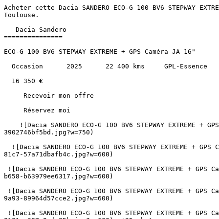
Acheter cette Dacia SANDERO ECO-G 100 BV6 STEPWAY EXTREME + GPS Caméra JA 16" GPL-Essence au prix de 16350€ à Albi, Montauban, Castres, Cahors, Carcassonne et Toulouse.               

   Dacia Sandero 
===============

ECO-G 100 BV6 STEPWAY EXTREME + GPS Caméra JA 16"

  Occasion      2025      22 400 kms     GPL-Essence      Manuelle 

  16 350 €   

     Recevoir mon offre 

     Réservez moi 

    ![Dacia SANDERO ECO-G 100 BV6 STEPWAY EXTREME + GPS Caméra JA 16"](https://www.sndiffusion.fr/photos/evialog_photos/logvo/15/1781/61/e0dec043-f148-4a7a-aa88-3902746bf5bd.jpg?w=750)  

  ![Dacia SANDERO ECO-G 100 BV6 STEPWAY EXTREME + GPS Caméra JA 16" - Photo 2](https://www.sndiffusion.fr/photos/evialog_photos/logvo/15/1781/61/4fae7b4a-8fc2-468e-81c7-57a71dbafb4c.jpg?w=600)  

 ![Dacia SANDERO ECO-G 100 BV6 STEPWAY EXTREME + GPS Caméra JA 16" - Photo 3](https://www.sndiffusion.fr/photos/evialog_photos/logvo/15/1781/61/0cd1c69e-be6b-4071-b658-b63979ee6317.jpg?w=600)  

 ![Dacia SANDERO ECO-G 100 BV6 STEPWAY EXTREME + GPS Caméra JA 16" - Photo 4](https://www.sndiffusion.fr/photos/evialog_photos/logvo/15/1781/61/71d8e6cc-fc75-4d9b-9a93-89964d57cce2.jpg?w=600)  

 ![Dacia SANDERO ECO-G 100 BV6 STEPWAY EXTREME + GPS Caméra JA 16" - Photo 5](https://www.sndiffusion.fr/photos/evialog_photos/logvo/15/1781/61/040175b3-b2ba-4661-8181-a287a9adc85b.jpg?w=600)  +25 photos 

        /  

      ![]() 

 ![]() 

 ![]() 

   ![Photo 1]() 

       ![]()   

   Occasion      2025      22 400 kms     GPL-Essence      Manuelle 

  Caractéristiques
----------------

     Partager   

Année

2025

Kilométrage

22 400 km

Énergie

GPL-Essence

Boîte de vitesses

Manuelle

Puissance

100 ch / 5 cv fiscaux

Portes

5

Places

5

Cylindrée

999 cm³

Couleur extérieure

Vert cedre

Couleur intérieure

Gris foncé

Sellerie

Tissu

1ère immatriculation

15/05/2025

Référence

59100

  Points forts
------------

     Climatisation Automatique     Jantes Alu     Retroviseurs Rabattables Electriques     Apple Carplay / Android Auto     Régulateur de vitesse     Caméra de recul    + 24 autres  

     Consommation et émissions
-------------------------

        B   

CO₂

114 g/km

   ![Crit'Air 1](https://www.sndiffusion.fr/images/critair/vignette-critair-1.png)Crit'Air

1

    Équipements
-----------

  ### Équipements de série (30)

    4 Vitres Électriques 

   ABS 

   AirBags Passager désactivable 

   Airbags 

   Allumage Auto des Feux et Essuie Glace 

   Anti Brouillards 

   Banquette Arrière 1/3 2/3 

   Barres de Toit Modulables 

   Bluetooth 

   CLIM AUTO 

   Caméra de Recul 

   Carte Mains Libres 

   Console haute + rangement fermé avec accoudoir 

   Contrôle de Pression Pneus 

   Détecteur d'angle mort 

   Frein de parking électrique 

   GPS sur Tablette 8" avec Smartphone Replication Android Auto Apple Car Play 

   Jantes Alu 16" Noires 

   Ordinateur de Bord 

   Pack 

   Radar de Recul AV et AR 

   Radio Satellite avec Prise USB 

   Régulateur et Limiteur de Vitesse 

   Rétros Électriques et Dégivrants 

   Signature lumineuse DACIA en Y à LED 

   Siège Conducteur Réglable en Hauteur 

   Siège Réglable en Hauteur 

   Start and Stop 

   Volant Multifonctions 

   voeu 

        Le mot du vendeur > “ Découvrez cette Dacia Sandero **ECO-G 100 BV6 STEPWAY EXTREME + GPS Caméra JA 16"** d’occasion, avec seulement **22 400 km au compteur**, idéale pour les trajets urbains et périurbains. Profitez d’un véhicule **5 places et 