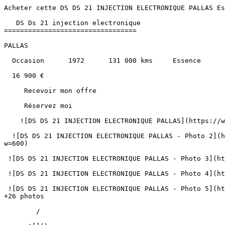
Acheter cette DS DS 21 INJECTION ELECTRONIQUE PALLAS Essence au prix de 16900€ à Albi, Montauban, Castres, Cahors, Carcassonne et Toulouse.               

   DS Ds 21 injection electronique 
=================================

PALLAS

  Occasion      1972      131 000 kms     Essence      Manuelle 

  16 900 €   

     Recevoir mon offre 

     Réservez moi 

    ![DS DS 21 INJECTION ELECTRONIQUE PALLAS](https://www.sndiffusion.fr/photos/evialog_photos/logvo/15/1764/66/47a92e27-c994-4770-a490-f7f607351fa1.jpg?w=750)  

  ![DS DS 21 INJECTION ELECTRONIQUE PALLAS - Photo 2](https://www.sndiffusion.fr/photos/evialog_photos/logvo/15/1764/66/668d487f-f089-48b6-ac7c-7ee0cf075a74.jpg?w=600)  

 ![DS DS 21 INJECTION ELECTRONIQUE PALLAS - Photo 3](https://www.sndiffusion.fr/photos/evialog_photos/logvo/15/1764/66/107e269e-4b21-4614-8e63-dc424906d6c6.jpg?w=600)  

 ![DS DS 21 INJECTION ELECTRONIQUE PALLAS - Photo 4](https://www.sndiffusion.fr/photos/evialog_photos/logvo/15/1764/66/2ea316ef-6ea6-435f-bb1c-13b9949f18a7.jpg?w=600)  

 ![DS DS 21 INJECTION ELECTRONIQUE PALLAS - Photo 5](https://www.sndiffusion.fr/photos/evialog_photos/logvo/15/1764/66/fc54f3df-8d2c-4722-9c99-cc0ab1eb5b56.jpg?w=600)  +26 photos 

        /  

      ![]() 

 ![]() 

 ![]() 

   ![Photo 1]() 

       ![]()   

   Occasion      1972      131 000 kms     Essence      Manuelle 

  Caractéristiques
----------------

     Partager   

Année

1972

Kilométrage

131 000 km

Énergie

Essence

Boîte de vitesses

Manuelle

Puissance

125 ch / 12 cv fiscaux

Places

5

Cylindrée

2175 cm³

Couleur extérieure

Vert metal

Couleur intérieure

Vert

Sellerie

Tissu

1ère immatriculation

21/01/1972

Référence

50821

            Le mot du vendeur > “ Découvrez cette élégante DS 21 Injection Électronique Pallas, un modèle emblématique de 1972. Avec son kilométrage de 131 000 km et sa puissance de 125 chevaux, cette DS 21 allie élégance et performance. Son coloris vert métal et son intérieur soigné en font une pièce de collection à ne pas manquer. 
> 
>  ”

Garantie incluse

VENDUE DANS L'ETAT ET SANS GARANTIE

Contrôle 100 points

Véhicule révisé et vérifié

Reprise possible

Estimation gratuite et immédiate

   Données techniques
------------------

 Poids 

      Poids à vide  1330 kg  

   PTAC  1840 kg  

   PTRA  3640 kg  

    ![SN Diffusion Albi](https://www.sndiffusion.fr/storage/219/conversions/01KSPZ0BER7JK5ZCXSVEEWECFM-sidebar.webp) ### SN Diffusion Albi

   Fermée 

    [ 05 63 47 10 00 ](tel:+33563471000) 

    Du Lundi au Vendredi : 
08:45-12:00 et 14:00-19:00
Le Samedi : 
09:00-12:00 et 14:00-18:00

  [   Itinéraire ](https://www.google.com/maps/dir/?api=1&destination=SN+Diffusion+Albi) 

### Besoin d'un conseil ?

Un conseiller vous rappelle gratuitement

     Être rappelé 

### Livraison à domicile

Ce véhicule livré directement chez vous

    Estimer les frais de livraison 

      Véhicules similaires 
----------------------

 D'autres véhicules qui pourraient vous intéresser

    ![Audi A3 BERLINE](https://www.sndiffusion.fr/photos/evialog_photos/logvo/15/1781/51/0c06f600-9d15-4014-8165-1a3a9b2979db.jpg?w=600) 

    Occasion    

 [ ###  Audi A3 BERLINE  1.5 30 TFSI 116 S-TRONIC ADVANCED EDITION  

 ](https://www.sndiffusion.fr/mandataire/occasion/audi/a3-berline/15-30-tfsi-116-s-tronic-advanced-edition-1207)     Essence        25 300 km       08/2024        Automatique      Blanc     ![Crit'Air 1](https://www.sndiffusion.fr/images/critair/vignette-critair-1.png) Crit'Air 1   

  25 980 €

 ou

  **303 €**  TTC   /mois      en LOA penda