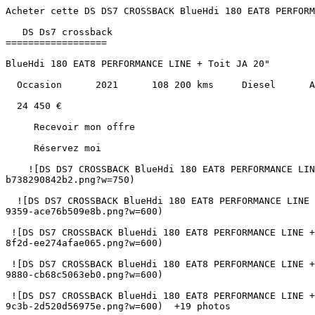
Acheter cette DS DS7 CROSSBACK BlueHdi 180 EAT8 PERFORMANCE LINE + Toit JA 20" Diesel au prix de 24450€ à Albi, Montauban, Castres, Cahors, Carcassonne et Toulouse.               

   DS Ds7 crossback 
==================

BlueHdi 180 EAT8 PERFORMANCE LINE + Toit JA 20"

  Occasion      2021      108 200 kms     Diesel      Automatique 

  24 450 €   

     Recevoir mon offre 

     Réservez moi 

    ![DS DS7 CROSSBACK BlueHdi 180 EAT8 PERFORMANCE LINE + Toit JA 20"](https://www.sndiffusion.fr/photos/evialog_photos/logvo/15/1779/87/9923e0d9-9b60-45cc-8c20-b738290842b2.png?w=750)  

  ![DS DS7 CROSSBACK BlueHdi 180 EAT8 PERFORMANCE LINE + Toit JA 20" - Photo 2](https://www.sndiffusion.fr/photos/evialog_photos/logvo/15/1779/87/b51faf04-a95e-4646-9359-ace76b509e8b.png?w=600)  

 ![DS DS7 CROSSBACK BlueHdi 180 EAT8 PERFORMANCE LINE + Toit JA 20" - Photo 3](https://www.sndiffusion.fr/photos/evialog_photos/logvo/15/1779/87/4af7dbb1-5d7e-41da-8f2d-ee274afae065.png?w=600)  

 ![DS DS7 CROSSBACK BlueHdi 180 EAT8 PERFORMANCE LINE + Toit JA 20" - Photo 4](https://www.sndiffusion.fr/photos/evialog_photos/logvo/15/1779/87/0544c91b-3063-4531-9880-cb68c5063eb0.png?w=600)  

 ![DS DS7 CROSSBACK BlueHdi 180 EAT8 PERFORMANCE LINE + Toit JA 20" - Photo 5](https://www.sndiffusion.fr/photos/evialog_photos/logvo/15/1779/87/7fbe0df0-2a8a-4b5c-9c3b-2d520d56975e.png?w=600)  +19 photos 

        /  

      ![]() 

 ![]() 

 ![]() 

   ![Photo 1]() 

       ![]()   

   Occasion      2021      108 200 kms     Diesel      Automatique 

  Caractéristiques
----------------

     Partager   

Année

2021

Kilométrage

108 200 km

Énergie

Diesel

Boîte de vitesses

Automatique

Puissance

180 ch / 9 cv fiscaux

Portes

5

Places

5

Cylindrée

1997 cm³

Couleur extérieure

Blanc banquise

Couleur intérieure

Noir

Sellerie

Alcantara

1ère immatriculation

28/01/2021

Référence

58126

  Points forts
------------

     Hayon motorisé     Climatisation Automatique     Apple Carplay / Android Auto     Toit ouvrant     Toit panoramique     Caméra de recul    + 24 autres  

     Consommation et émissions
-------------------------

Mixte

4,9 L/100km

Urbain

5,6 L/100km

Extra-urbain

4,4 L/100km

      E   

CO₂

167 g/km

   ![Crit'Air 2](https://www.sndiffusion.fr/images/critair/vignette-critair-2.png)Crit'Air

2

    Équipements
-----------

  ### Équipements de série (30)

    1°Main 

   4 Vitres électriques 

   Accès et Démarrage Mains Libres 

   Aide au démarrage en pente 

   Aide au stationnement AV + AR avec Caméra de recul 

   Airbags latéraux aux places avant et arrière 

   Alerte de Franchissement Involontaire de Ligne 

   Barre de toit aluminium 

   Climatisation automatique bizone étendue 

   Combiné numérique 12'' 

   DS CONNECT NAV 

   DS SENSORIAL DRIVE 

   Feux AR 3D avec indicateurs de direction à LED 

   Feux diurnes à LED 

   Garnissage Alcantara PERFORMANCE Line 

   Hayon Motorisé 

   Jantes alliage 20" PARIS 

   Mirror Screen Apple Car Play et Android Auto 

   Montre B.R.M R180 

   Pack visibilité 

   Personnalisation extérieure PERFORMANCE Line 

   Planche de bord Alcantara 

   Pommeau de levier de vitesses en cuir 

   Prises USB x2 aux places arrière 

   Pédalier et repose-pied en aluminium 

   Reconnaissance des Panneaux de vitesse et préconisation 

   Surtapis avant et arriè