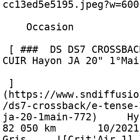
cc13ed5e5195.jpeg?w=600)
    Occasion    

 [ ###  DS DS7 CROSSBACK  E-TENSE 225 EAT8 RIVOLI 
CUIR Hayon JA 20" 1°Main
 ]
(https://www.sndiffusio
/ds7-crossback/e-tense-
ja-20-1main-772)     Hybrid
82 050 km       10/2021   
Gris     ![Crit'Air 1]