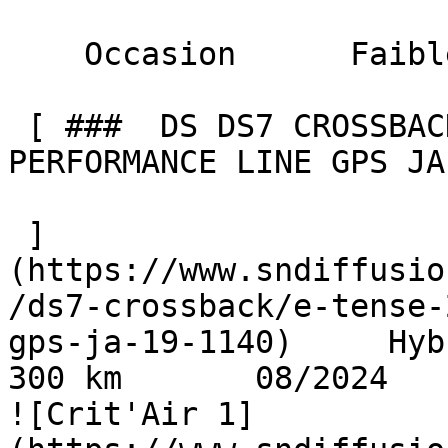
    Occasion      Faible Km    

 [ ###  DS DS7 CROSSBACK  E-TENSE 225 EAT8 
PERFORMANCE LINE GPS JA
 ]
(https://www.sndiffusio
/ds7-crossback/e-tense-
gps-ja-19-1140)     Hyb
300 km       08/2024     
![Crit'Air 1]