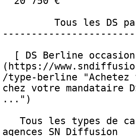
  20 750 €

         Tous les DS par types de carrosserie 

-----------------------
  [ DS Berline occasion ]
(https://www.sndiffusio
/type-berline "Achetez 
chez votre mandataire D
...")  

   Tous les types de carrosserie en vente dans les 
agences SN Diffusion 
