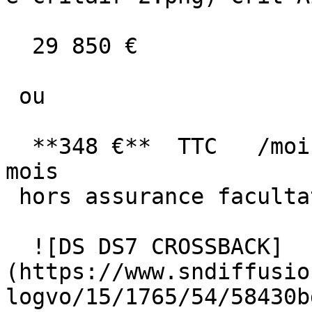
  29 850 €

 ou

  **348 €**  TTC   /mois      en LOA pendant 60 
mois

 hors assurance facultative  

  ![DS DS7 CROSSBACK]
(https://www.sndiffusio
logvo/15/1765/54/58430b