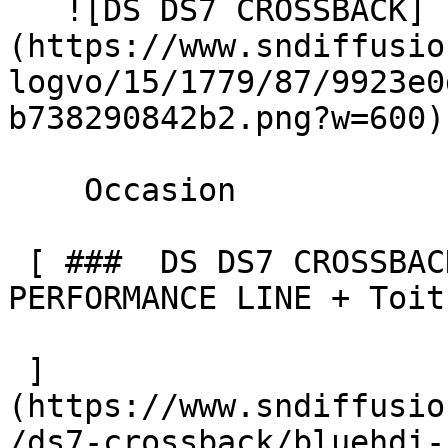
   ![DS DS7 CROSSBACK]
(https://www.sndiffusio
logvo/15/1779/87/9923e0
b738290842b2.png?w=600) 
    Occasion    

 [ ###  DS DS7 CROSSBACK  BlueHdi 180 EAT8 
PERFORMANCE LINE + Toit
 ]
(https://www.sndiffusio
/ds7-crossback/bluehdi-