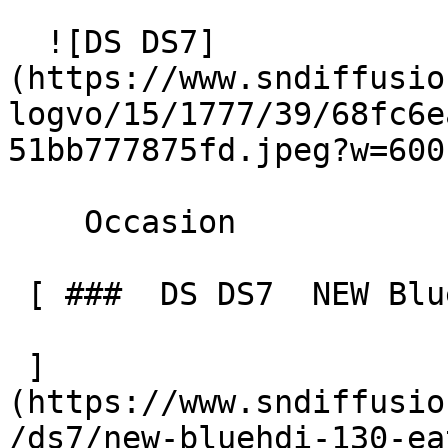
  ![DS DS7]
(https://www.sndiffusio
logvo/15/1777/39/68fc6e
51bb777875fd.jpeg?w=600)
    Occasion    

 [ ###  DS DS7  NEW BlueHDi 130 EAT8 RIVOLI CUIR  

 ]
(https://www.sndiffusio
/ds7/new-bluehdi-130-eat8