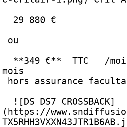
  29 880 €

 ou

  **349 €**  TTC   /mois      en LOA pendant 60 
mois

 hors assurance facultative  

  ![DS DS7 CROSSBACK]
(https://www.sndiffusio
TX5RHH3VXXN43JTR1B6AB.jp