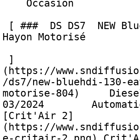
    Occasion    

 [ ###  DS DS7  NEW BlueHDi 130 EAT8 RIVOLI CUIR 
Hayon Motorisé  

 ]
(https://www.sndiffusio
/ds7/new-bluehdi-130-ea
motorise-804)     Diesel   
03/2024        Automati
[Crit'Air 2]
(https://www.sndiffusio
e-critair-2.png) Crit'A