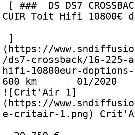
 [ ###  DS DS7 CROSSBACK  1.6 225 AUTO GRAND CHIC 
CUIR Toit Hifi 10800€ d
 ]
(https://www.sndiffusio
/ds7-crossback/16-225-a
hifi-10800eur-doptions-
600 km       01/2020     
![Crit'Air 1]
(https://www.sndiffusio
e-critair-1.png) Crit'A