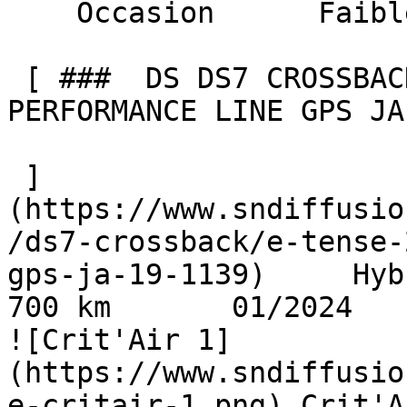
    Occasion      Faible Km    

 [ ###  DS DS7 CROSSBACK  E-TENSE 225 EAT8 
PERFORMANCE LINE GPS JA
 ]
(https://www.sndiffusio
/ds7-crossback/e-tense-
gps-ja-19-1139)     Hyb
700 km       01/2024     
![Crit'Air 1]
(https://www.sndiffusio
e-critair-1.png) Crit'A