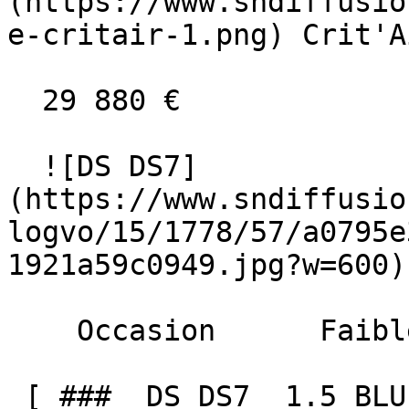
(https://www.sndiffusio
e-critair-1.png) Crit'A
  29 880 €

  ![DS DS7]
(https://www.sndiffusio
logvo/15/1778/57/a0795e
1921a59c0949.jpg?w=600) 
    Occasion      Faible Km    

 [ ###  DS DS7  1.5 BLUEHDI 130 ETOILE CUIR TOE 